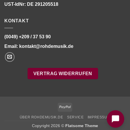
UST-IdNr: DE 291205518
KONTAKT
(0049) +209 / 37 53 90
Email:
kontakt@rohdemusik.de
VERTRAG WIDERRUFEN
Bitte stimmen Sie vorher der
Datenschutzerklärung
zu.
PayPal
ÜBER ROHDEMUSIK.DE
SERVICE
IMPRESSUM
Copyright 2026 ©
Flatsome Theme