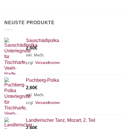
können
auf
auf
der
der
Produktseite
Produktseite
gewählt
NEUSTE PRODUKTE
gewählt
werden
werden
Sauschädlpolka
2,60
€
inkl. MwSt.
zzgl.
Versandkosten
Puchberg-Polka
2,60
€
inkl. MwSt.
zzgl.
Versandkosten
×
Chat Support
Landlerischer Tanz, Mozart, 2. Teil
2,60
€