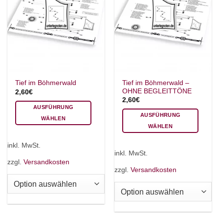
Tief im Böhmerwald –
Tief im Böhmerwald
OHNE BEGLEITTÖNE
2,60
€
2,60
€
AUSFÜHRUNG
AUSFÜHRUNG
WÄHLEN
WÄHLEN
Dieses
Dieses
Produkt
inkl. MwSt.
Produkt
weist
inkl. MwSt.
weist
mehrere
zzgl.
Versandkosten
mehrere
zzgl.
Versandkosten
Varianten
Varianten
auf.
auf.
Die
Die
Optionen
Optionen
können