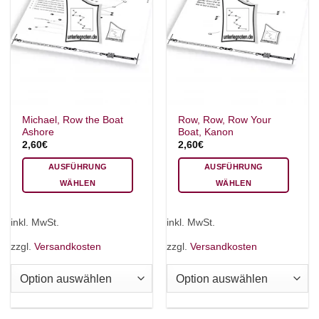
Michael, Row the Boat
Row, Row, Row Your
Ashore
Boat, Kanon
2,60
€
2,60
€
AUSFÜHRUNG
AUSFÜHRUNG
WÄHLEN
WÄHLEN
Dieses
Dieses
Produkt
Produkt
inkl. MwSt.
inkl. MwSt.
weist
weist
mehrere
mehrere
zzgl.
Versandkosten
zzgl.
Versandkosten
Varianten
Varianten
auf.
auf.
Die
Die
Optionen
Optionen