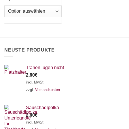
Varianten
auf.
Die
Optionen
×
Chat Support
können
auf
der
Produktseite
18 SAITEN
21 SAITEN
25 SAITEN
37 SAITEN
NEUSTE PRODUKTE
gewählt
werden
AKKORDZITHER
Tränen lügen nicht
2,60
€
inkl. MwSt.
zzgl.
Versandkosten
Sauschädlpolka
2,60
€
inkl. MwSt.