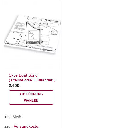
können
können
auf
auf
der
der
Produktseite
Produktseite
gewählt
gewählt
werden
werden
Skye Boat Song
(Titelmelodie “Outlander”)
2,60
€
AUSFÜHRUNG
WÄHLEN
Dieses
Produkt
inkl. MwSt.
weist
mehrere
zzgl.
Versandkosten