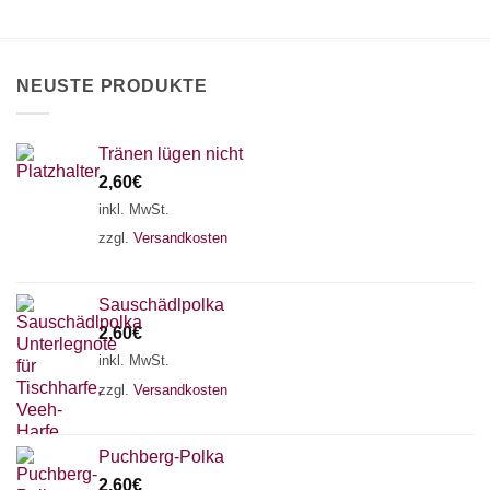
können
auf
der
Produktseite
NEUSTE PRODUKTE
gewählt
werden
Tränen lügen nicht
2,60
€
inkl. MwSt.
zzgl.
Versandkosten
Sauschädlpolka
2,60
€
inkl. MwSt.
zzgl.
Versandkosten
×
Chat Support
Puchberg-Polka
2,60
€