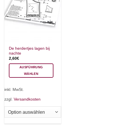
De herdertjes lagen bij
nachte
2,60
€
AUSFÜHRUNG
WÄHLEN
Dieses
Produkt
inkl. MwSt.
weist
mehrere
zzgl.
Versandkosten
Varianten
auf.
Die
Optionen