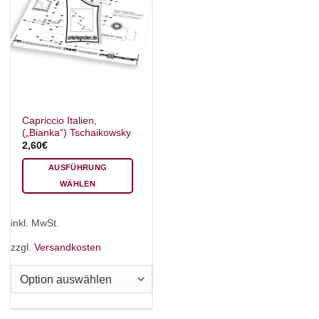
Capriccio Italien,
(„Bianka“) Tschaikowsky
2,60
€
AUSFÜHRUNG
WÄHLEN
Dieses
Produkt
inkl. MwSt.
weist
mehrere
zzgl.
Versandkosten
Varianten
auf.
Die
Optionen