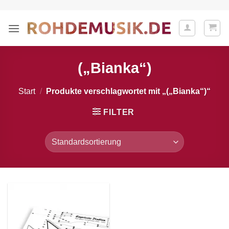
Zum
Inhalt
springen
(„Bianka“)
Start
/
Produkte verschlagwortet mit „(„Bianka“)“
FILTER