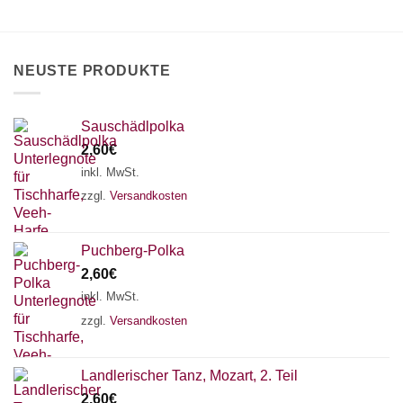
können
auf
der
Produktseite
NEUSTE PRODUKTE
gewählt
werden
Sauschädlpolka
2,60
€
inkl. MwSt.
zzgl.
Versandkosten
Puchberg-Polka
2,60
€
inkl. MwSt.
zzgl.
Versandkosten
×
Chat Support
Landlerischer Tanz, Mozart, 2. Teil
2,60
€