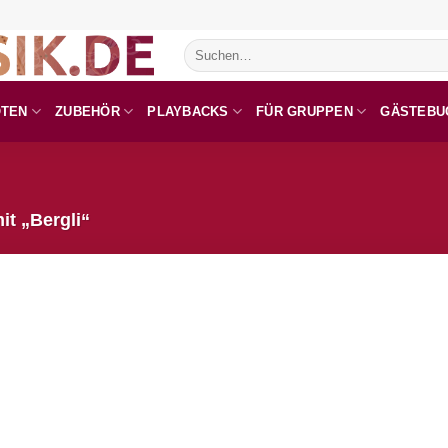
Suchen
nach:
OTEN
ZUBEHÖR
PLAYBACKS
FÜR GRUPPEN
GÄSTEBU
it „Bergli“