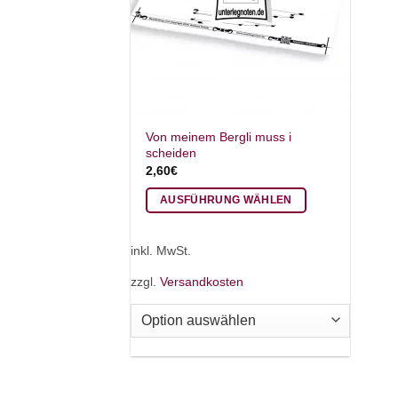
Von meinem Bergli muss i
scheiden
2,60
€
AUSFÜHRUNG WÄHLEN
Dieses
Produkt
inkl. MwSt.
weist
zzgl.
Versandkosten
mehrere
Varianten
auf.
Die
Optionen
können