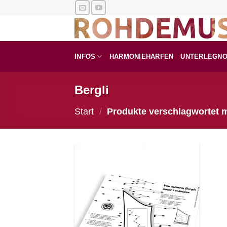
Zum
Inhalt
springen
INFOS
HARMONIEHARFEN
UNTERLEGN
Bergli
Start
/
Produkte verschlagwortet m