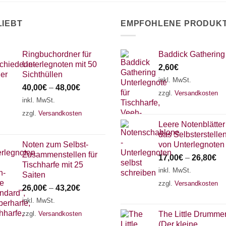
LIEBT
EMPFOHLENE PRODUK
Ringbuchordner für
Baddick Gathering
Unterlegnoten mit 50
2,60
€
Sichthüllen
inkl. MwSt.
40,00
€
–
48,00
€
zzgl.
Versandkosten
inkl. MwSt.
zzgl.
Versandkosten
Leere Notenblätter 
das Selbsterstelle
Noten zum Selbst-
von Unterlegnoten
Zusammenstellen für
17,00
€
–
26,80
€
Tischharfe mit 25
inkl. MwSt.
Saiten
zzgl.
Versandkosten
26,00
€
–
43,20
€
inkl. MwSt.
zzgl.
Versandkosten
The Little Drumme
(Der kleine