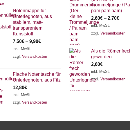
Trommeljunge / Pa
Notenmappe für
pam pam pam)
Unterlegnoten, aus
2,60
€
–
2,70
€
stabilem, matt-
inkl. MwSt.
transparentem
zzgl.
Versandkosten
Kunststoff
7,50
€
–
9,90
€
inkl. MwSt.
Als die Römer frec
zzgl.
Versandkosten
geworden
2,60
€
inkl. MwSt.
Flache Notentasche für
zzgl.
Versandkosten
Unterlegnoten, aus Filz
12,80
€
inkl. MwSt.
zzgl.
Versandkosten