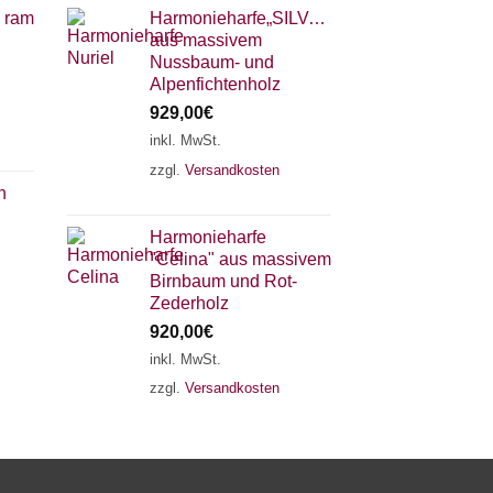
 ram
Harmonieharfe„SILVANA"
aus massivem
Nussbaum- und
Alpenfichtenholz
929,00
€
inkl. MwSt.
zzgl.
Versandkosten
×
Chat Support
h
Harmonieharfe
"Celina" aus massivem
18 SAITEN
21 SAITEN
25 SAITEN
37 SAITEN
Birnbaum und Rot-
Zederholz
920,00
€
AKKORDZITHER
inkl. MwSt.
zzgl.
Versandkosten