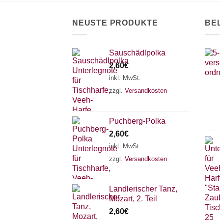
auf
der
NEUSTE PRODUKTE
BE
Produktseite
gewählt
werden
Sauschädlpolka
2,60
€
inkl. MwSt.
zzgl.
Versandkosten
Puchberg-Polka
2,60
€
inkl. MwSt.
zzgl.
Versandkosten
Landlerischer Tanz,
Mozart, 2. Teil
2,60
€