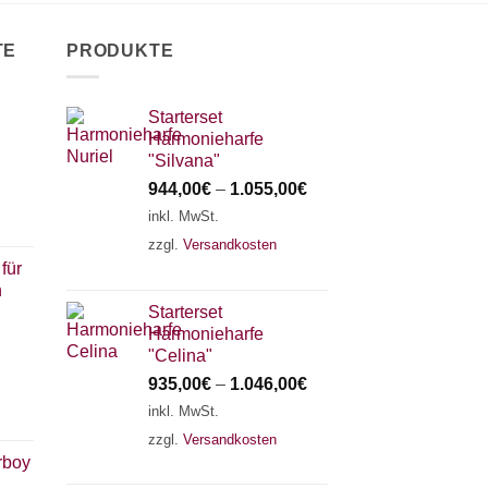
TE
PRODUKTE
Starterset
Harmonieharfe
"Silvana"
944,00
€
–
1.055,00
€
inkl. MwSt.
zzgl.
Versandkosten
für
n
Starterset
Harmonieharfe
"Celina"
935,00
€
–
1.046,00
€
inkl. MwSt.
zzgl.
Versandkosten
rboy