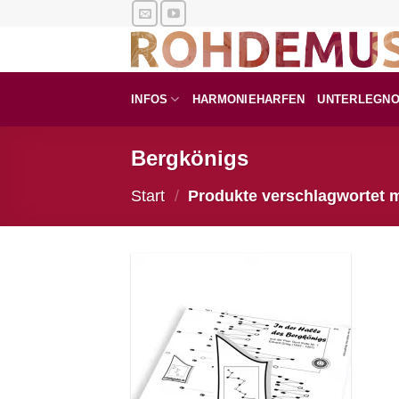
Zum
Inhalt
springen
INFOS
HARMONIEHARFEN
UNTERLEGN
Bergkönigs
Start
/
Produkte verschlagwortet m