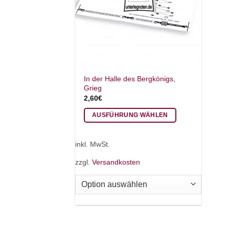
In der Halle des Bergkönigs,
Grieg
2,60
€
AUSFÜHRUNG WÄHLEN
Dieses
Produkt
inkl. MwSt.
weist
zzgl.
Versandkosten
mehrere
Varianten
auf.
Die
Optionen
können