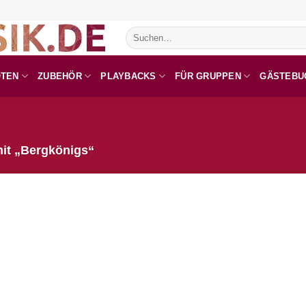
Suchen
nach:
OTEN
ZUBEHÖR
PLAYBACKS
FÜR GRUPPEN
GÄSTEBU
it „Bergkönigs“