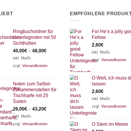
LIEBT
EMPFOHLENE PRODUK
Ringbuchordner für
For He‘s a jolly go
Unterlegnoten mit 50
Fellow
Sichthüllen
2,60
€
40,00
€
–
48,00
€
inkl. MwSt.
inkl. MwSt.
zzgl.
Versandkosten
zzgl.
Versandkosten
O Welt, ich muss d
Noten zum Selbst-
lassen
Zusammenstellen für
2,60
€
Tischharfe mit 25
inkl. MwSt.
Saiten
zzgl.
Versandkosten
26,00
€
–
43,20
€
inkl. MwSt.
zzgl.
Versandkosten
O Stern im Meere