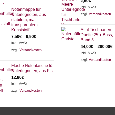
2,60
€
inkl. MwSt.
Notenmappe für
zzgl.
Versandkosten
Unterlegnoten, aus
stabilem, matt-
transparentem
Acht Tischharfen-
Kunststoff
Duette 25 + Bass,
7,50
€
–
9,90
€
Band 3
inkl. MwSt.
44,00
€
–
280,00
€
zzgl.
Versandkosten
inkl. MwSt.
zzgl.
Versandkosten
Flache Notentasche für
Unterlegnoten, aus Filz
12,80
€
inkl. MwSt.
zzgl.
Versandkosten