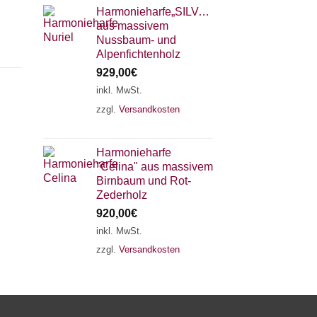
Harmonieharfe„SILVANA"
aus massivem
Nussbaum- und
Alpenfichtenholz
929,00
€
inkl. MwSt.
zzgl.
Versandkosten
×
Chat Support
Harmonieharfe
"Celina" aus massivem
18 SAITEN
21 SAITEN
25 SAITEN
37 SAITEN
Birnbaum und Rot-
Zederholz
920,00
€
AKKORDZITHER
inkl. MwSt.
zzgl.
Versandkosten