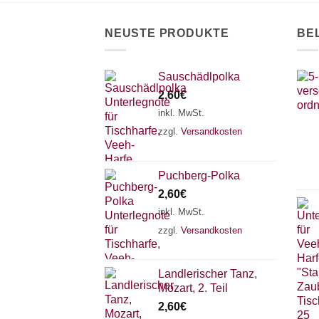
auf
der
NEUSTE PRODUKTE
BE
Produktseite
gewählt
werden
Sauschädlpolka
2,60
€
inkl. MwSt.
zzgl.
Versandkosten
Puchberg-Polka
2,60
€
inkl. MwSt.
zzgl.
Versandkosten
Landlerischer Tanz,
Mozart, 2. Teil
2,60
€