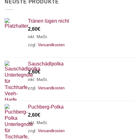
NEUSTE PRODUKTE
gewählt
werden
Tränen lügen nicht
2,60
€
inkl. MwSt.
zzgl.
Versandkosten
Sauschädlpolka
2,60
€
inkl. MwSt.
zzgl.
Versandkosten
×
Chat Support
Puchberg-Polka
2,60
€
18 SAITEN
21 SAITEN
25 SAITEN
37 SAITEN
inkl. MwSt.
zzgl.
Versandkosten
AKKORDZITHER