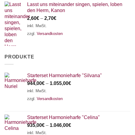
Lasst uns miteinander singen, spielen, loben
den Herrn, Kanon
2,60
€
–
2,70
€
inkl. MwSt.
zzgl.
Versandkosten
PRODUKTE
Starterset Harmonieharfe "Silvana"
944,00
€
–
1.055,00
€
inkl. MwSt.
zzgl.
Versandkosten
Starterset Harmonieharfe "Celina"
935,00
€
–
1.046,00
€
inkl. MwSt.