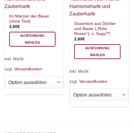
Im Märzen der Bauer
(ohne Text)
Ouvertüre aus Dichter
2,60
€
und Bauer („Rote
Rosen“), v. Supp??
AUSFÜHRUNG
2,60
€
WÄHLEN
AUSFÜHRUNG
Dieses
WÄHLEN
Produkt
inkl. MwSt.
weist
Dieses
mehrere
Produkt
zzgl.
Versandkosten
inkl. MwSt.
Varianten
weist
auf.
mehrere
zzgl.
Versandkosten
Die
Varianten
Optionen
auf.
können
Die
auf
Optionen
der
können
Produktseite
auf
gewählt
der
werden
Produktseite