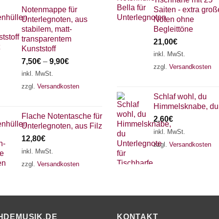
Notenmappe für
Saiten - extra groß
Unterlegnoten, aus
Noten ohne
stabilem, matt-
Begleittöne
transparentem
21,00
€
Kunststoff
inkl. MwSt.
7,50
€
–
9,90
€
zzgl.
Versandkosten
inkl. MwSt.
zzgl.
Versandkosten
Schlaf wohl, du
Himmelsknabe, du
Flache Notentasche für
2,60
€
Unterlegnoten, aus Filz
inkl. MwSt.
12,80
€
zzgl.
Versandkosten
inkl. MwSt.
zzgl.
Versandkosten
HDEMUSIK.DE
KONTAKT