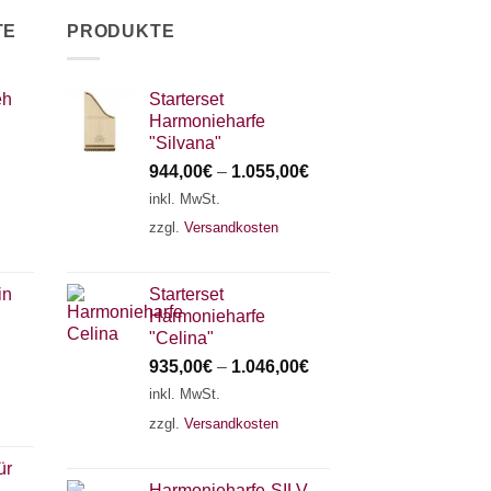
TE
PRODUKTE
eh
Starterset
Harmonieharfe
"Silvana"
944,00
€
–
1.055,00
€
inkl. MwSt.
zzgl.
Versandkosten
in
Starterset
Harmonieharfe
"Celina"
935,00
€
–
1.046,00
€
inkl. MwSt.
zzgl.
Versandkosten
ür
Harmonieharfe„SILVANA"