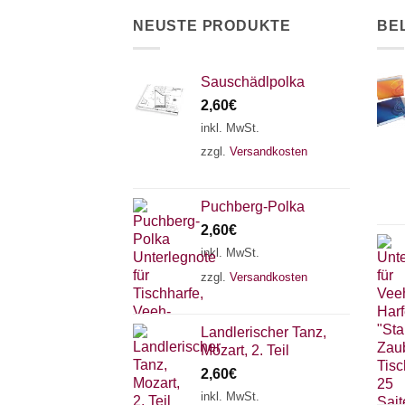
der
NEUSTE PRODUKTE
BE
Produktseite
gewählt
werden
Sauschädlpolka
2,60
€
inkl. MwSt.
zzgl.
Versandkosten
Puchberg-Polka
2,60
€
inkl. MwSt.
zzgl.
Versandkosten
Landlerischer Tanz,
Mozart, 2. Teil
2,60
€
inkl. MwSt.