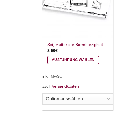
Sei, Mutter der Barmherzigkeit
2,60
€
AUSFÜHRUNG WÄHLEN
Dieses
Produkt
inkl. MwSt.
weist
zzgl.
Versandkosten
mehrere
Varianten
auf.
Die
Optionen
können
auf