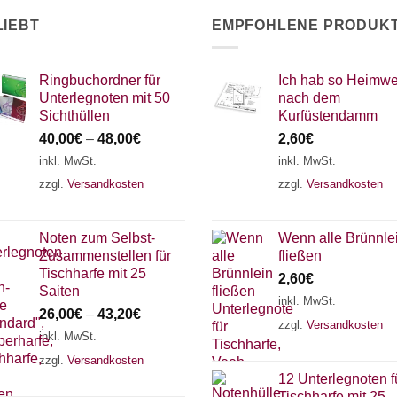
LIEBT
EMPFOHLENE PRODUK
Ringbuchordner für
Ich hab so Heimw
Unterlegnoten mit 50
nach dem
Sichthüllen
Kurfüstendamm
40,00
€
–
48,00
€
2,60
€
inkl. MwSt.
inkl. MwSt.
zzgl.
Versandkosten
zzgl.
Versandkosten
Noten zum Selbst-
Wenn alle Brünnle
Zusammenstellen für
fließen
Tischharfe mit 25
2,60
€
Saiten
inkl. MwSt.
26,00
€
–
43,20
€
zzgl.
Versandkosten
inkl. MwSt.
zzgl.
Versandkosten
12 Unterlegnoten f
Tischharfe mit 25