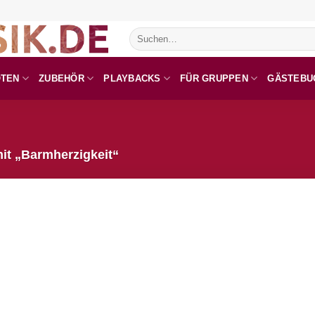
Suchen
nach:
OTEN
ZUBEHÖR
PLAYBACKS
FÜR GRUPPEN
GÄSTEBU
it „Barmherzigkeit“