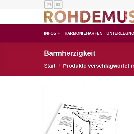
Zum
Inhalt
springen
INFOS
HARMONIEHARFEN
UNTERLEGN
Barmherzigkeit
Start
/
Produkte verschlagwortet m