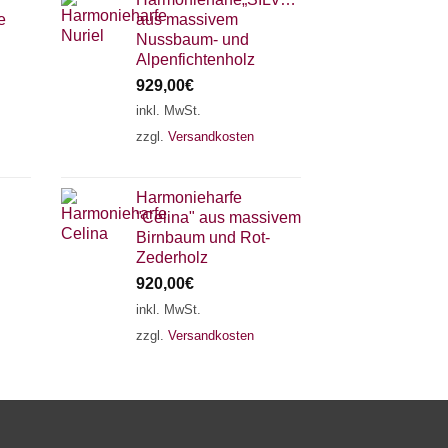
e
aus massivem
Nussbaum- und
Alpenfichtenholz
929,00
€
inkl. MwSt.
zzgl.
Versandkosten
×
Chat Support
Harmonieharfe
"Celina" aus massivem
18 SAITEN
21 SAITEN
25 SAITEN
37 SAITEN
Birnbaum und Rot-
Zederholz
920,00
€
AKKORDZITHER
inkl. MwSt.
zzgl.
Versandkosten