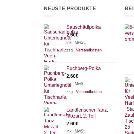
der
NEUSTE PRODUKTE
BE
Produktseite
gewählt
werden
Sauschädlpolka
2,60
€
inkl. MwSt.
zzgl.
Versandkosten
Puchberg-Polka
2,60
€
inkl. MwSt.
zzgl.
Versandkosten
Landlerischer Tanz,
Mozart, 2. Teil
2,60
€
inkl. MwSt.