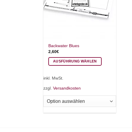
Backwater Blues
2,60
€
AUSFÜHRUNG WÄHLEN
Dieses
Produkt
inkl. MwSt.
weist
zzgl.
Versandkosten
mehrere
Varianten
auf.
Die
Optionen
können
auf