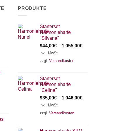
TE
PRODUKTE
Starterset
Harmonieharfe
"Silvana"
944,00
€
–
1.055,00
€
inkl. MwSt.
zzgl.
Versandkosten
z
Starterset
Harmonieharfe
"Celina"
935,00
€
–
1.046,00
€
inkl. MwSt.
zzgl.
Versandkosten
as
Harmonieharfe„SILVANA"