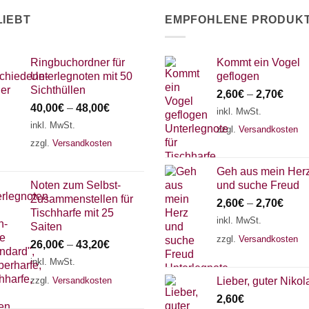
LIEBT
EMPFOHLENE PRODUK
Ringbuchordner für
Kommt ein Vogel
Unterlegnoten mit 50
geflogen
Sichthüllen
2,60
€
–
2,70
€
40,00
€
–
48,00
€
inkl. MwSt.
inkl. MwSt.
zzgl.
Versandkosten
zzgl.
Versandkosten
Geh aus mein Her
Noten zum Selbst-
und suche Freud
Zusammenstellen für
2,60
€
–
2,70
€
Tischharfe mit 25
inkl. MwSt.
Saiten
zzgl.
Versandkosten
26,00
€
–
43,20
€
inkl. MwSt.
zzgl.
Versandkosten
Lieber, guter Nikol
2,60
€