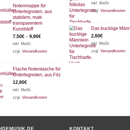
inkl. MwSt.
Notenmappe für
zzgl.
Versandkosten
Unterlegnoten, aus
stabilem, matt-
transparentem
Das bucklige Männ
Kunststoff
2,60
€
7,50
€
–
9,90
€
inkl. MwSt.
inkl. MwSt.
zzgl.
Versandkosten
zzgl.
Versandkosten
Flache Notentasche für
Unterlegnoten, aus Filz
12,80
€
inkl. MwSt.
zzgl.
Versandkosten
HDEMUSIK.DE
KONTAKT