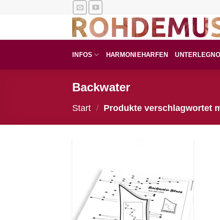
Zum
Inhalt
springen
INFOS
HARMONIEHARFEN
UNTERLEGN
Backwater
Start
/
Produkte verschlagwortet m