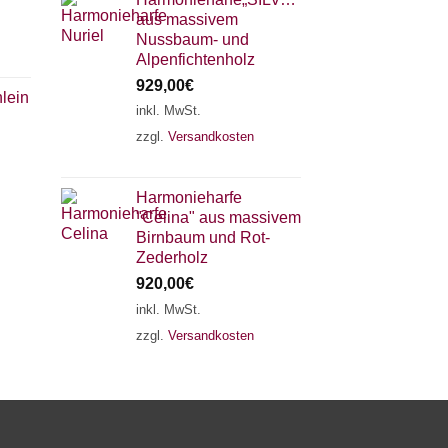
aus massivem
Nussbaum- und
Alpenfichtenholz
929,00
€
lein
inkl. MwSt.
zzgl.
Versandkosten
×
Chat Support
Harmonieharfe
"Celina" aus massivem
18 SAITEN
21 SAITEN
25 SAITEN
37 SAITEN
Birnbaum und Rot-
Zederholz
920,00
€
AKKORDZITHER
inkl. MwSt.
zzgl.
Versandkosten