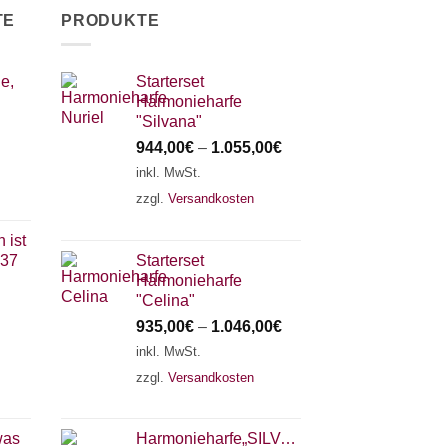
TE
PRODUKTE
e,
Starterset
Harmonieharfe
"Silvana"
944,00
€
–
1.055,00
€
inkl. MwSt.
zzgl.
Versandkosten
 ist
 37
Starterset
Harmonieharfe
"Celina"
935,00
€
–
1.046,00
€
inkl. MwSt.
zzgl.
Versandkosten
was
Harmonieharfe„SILVANA"