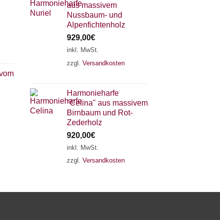
aus massivem
Nussbaum- und
Alpenfichtenholz
929,00
€
inkl. MwSt.
zzgl.
Versandkosten
×
Chat Support
 vom
Harmonieharfe
"Celina" aus massivem
18 SAITEN
21 SAITEN
25 SAITEN
37 SAITEN
Birnbaum und Rot-
Zederholz
920,00
€
AKKORDZITHER
inkl. MwSt.
zzgl.
Versandkosten