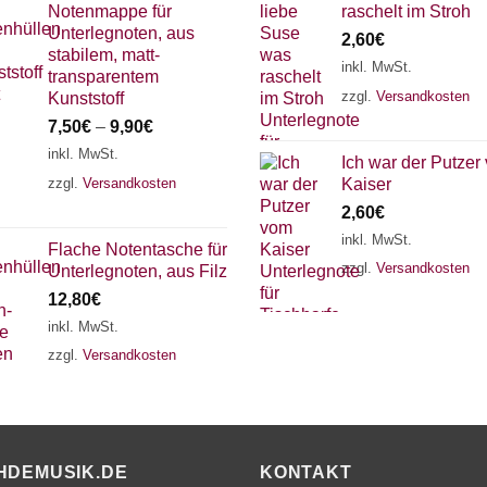
Notenmappe für
raschelt im Stroh
Unterlegnoten, aus
2,60
€
stabilem, matt-
inkl. MwSt.
transparentem
zzgl.
Versandkosten
Kunststoff
7,50
€
–
9,90
€
inkl. MwSt.
Ich war der Putzer
zzgl.
Versandkosten
Kaiser
2,60
€
inkl. MwSt.
Flache Notentasche für
zzgl.
Versandkosten
Unterlegnoten, aus Filz
12,80
€
inkl. MwSt.
zzgl.
Versandkosten
HDEMUSIK.DE
KONTAKT