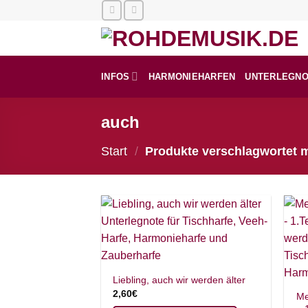
Zum
Inhalt
springen
INFOS
HARMONIEHARFEN
UNTERLEGN
auch
Start
/
Produkte verschlagwortet m
Liebling, auch wir werden älter
2,60
€
Me