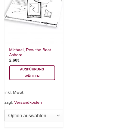
Michael, Row the Boat
Ashore
2,60
€
AUSFÜHRUNG
WÄHLEN
Dieses
Produkt
inkl. MwSt.
weist
mehrere
zzgl.
Versandkosten
Varianten
auf.
Die
Optionen