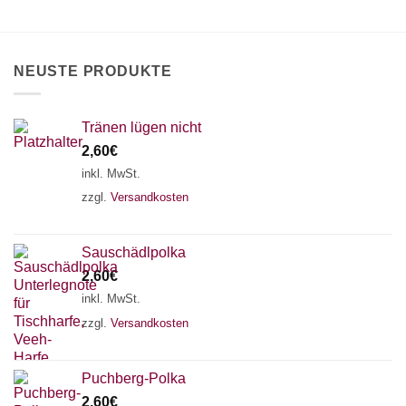
können
auf
der
Produktseite
NEUSTE PRODUKTE
gewählt
werden
Tränen lügen nicht
2,60
€
inkl. MwSt.
zzgl.
Versandkosten
Sauschädlpolka
2,60
€
inkl. MwSt.
zzgl.
Versandkosten
×
Chat Support
Puchberg-Polka
2,60
€