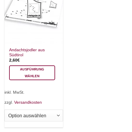
Andachtsjodler aus
Südtirol
2,60
€
AUSFÜHRUNG
WÄHLEN
Dieses
Produkt
inkl. MwSt.
weist
mehrere
zzgl.
Versandkosten
Varianten
auf.
Die
Optionen