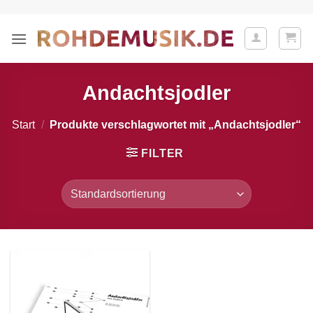
Zum
Inhalt
springen
Andachtsjodler
Start
/
Produkte verschlagwortet mit „Andachtsjodler“
FILTER