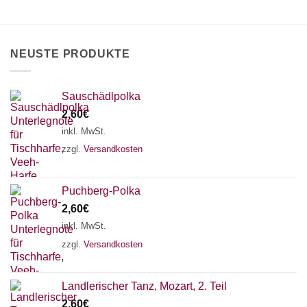
können
auf
der
Produktseite
NEUSTE PRODUKTE
gewählt
werden
Sauschädlpolka
2,60
€
inkl. MwSt.
zzgl.
Versandkosten
Puchberg-Polka
2,60
€
inkl. MwSt.
zzgl.
Versandkosten
×
Chat Support
Landlerischer Tanz, Mozart, 2. Teil
2,60
€