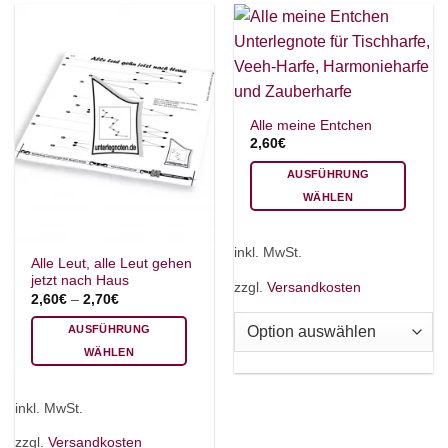
können
auf
auf
der
der
Produktseite
Produktseite
gewählt
gewählt
werden
werden
Alle meine Entchen
2,60
€
AUSFÜHRUNG
WÄHLEN
Dieses
Produkt
inkl. MwSt.
weist
Alle Leut, alle Leut gehen
jetzt nach Haus
mehrere
zzgl.
Versandkosten
2,60
€
–
2,70
€
Varianten
auf.
AUSFÜHRUNG
Die
WÄHLEN
Optionen
Dieses
können
Produkt
inkl. MwSt.
auf
weist
der
mehrere
zzgl.
Versandkosten