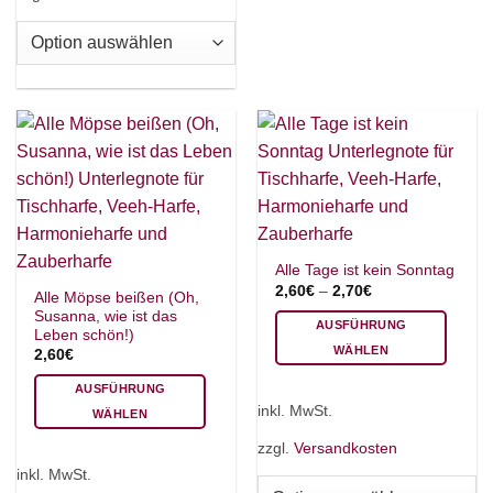
Produktseite
Varianten
gewählt
auf.
werden
Die
Optionen
können
auf
der
Produktseite
gewählt
werden
Alle Tage ist kein Sonntag
2,60
€
–
2,70
€
Alle Möpse beißen (Oh,
Susanna, wie ist das
AUSFÜHRUNG
Leben schön!)
WÄHLEN
2,60
€
Dieses
AUSFÜHRUNG
Produkt
inkl. MwSt.
WÄHLEN
weist
Dieses
mehrere
zzgl.
Versandkosten
Produkt
Varianten
inkl. MwSt.
weist
auf.