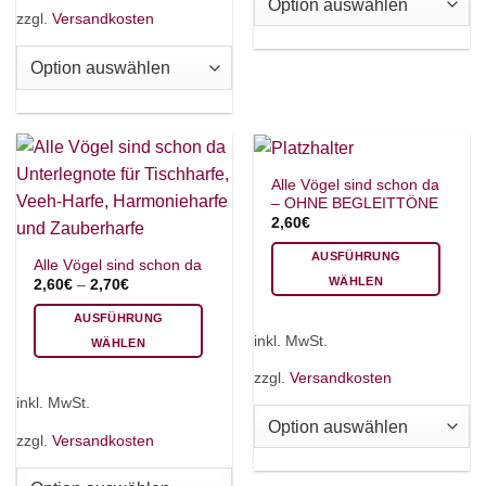
mehrere
zzgl.
Versandkosten
Die
Varianten
Optionen
auf.
können
Die
auf
Optionen
der
können
Produktseite
auf
gewählt
der
werden
×
Alle Vögel sind schon da
Chat Support
Produktseite
– OHNE BEGLEITTÖNE
gewählt
2,60
€
werden
AUSFÜHRUNG
Alle Vögel sind schon da
18 SAITEN
21 SAITEN
25 SAITEN
37 SAITEN
WÄHLEN
2,60
€
–
2,70
€
Dieses
AUSFÜHRUNG
Produkt
AKKORDZITHER
inkl. MwSt.
WÄHLEN
weist
Dieses
mehrere
zzgl.
Versandkosten
Produkt
Varianten
inkl. MwSt.
weist
auf.
mehrere
zzgl.
Versandkosten
Die
Varianten
Optionen
auf.