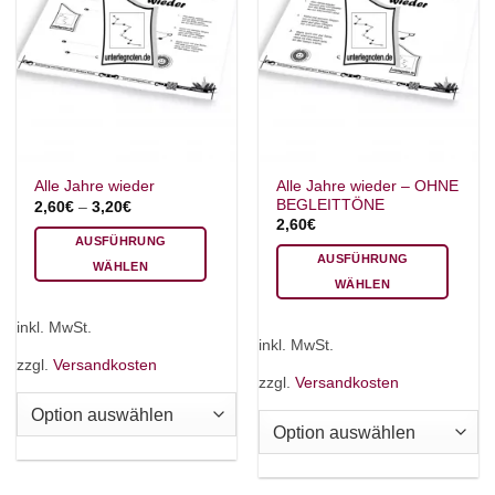
Alle Jahre wieder – OHNE
Alle Jahre wieder
BEGLEITTÖNE
2,60
€
–
3,20
€
2,60
€
AUSFÜHRUNG
AUSFÜHRUNG
WÄHLEN
WÄHLEN
Dieses
Dieses
Produkt
inkl. MwSt.
Produkt
weist
inkl. MwSt.
weist
mehrere
zzgl.
Versandkosten
mehrere
zzgl.
Versandkosten
Varianten
Varianten
auf.
auf.
Die
Die
Optionen
Optionen
können