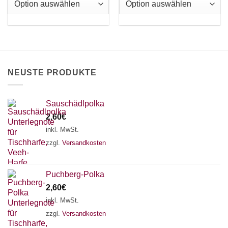
auf.
auf.
Die
Die
Optionen
Optionen
können
können
auf
auf
der
der
Produktseite
Produktseite
NEUSTE PRODUKTE
gewählt
gewählt
werden
werden
Sauschädlpolka
2,60
€
inkl. MwSt.
zzgl.
Versandkosten
Puchberg-Polka
2,60
€
inkl. MwSt.
zzgl.
Versandkosten