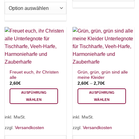
auf.
Optionen
Die
können
Optionen
auf
können
der
auf
Produktseite
der
gewählt
Produktseite
werden
gewählt
werden
Freuet euch, ihr Christen
Grün, grün, grün sind alle
alle
meine Kleider
2,60
€
2,60
€
–
2,70
€
AUSFÜHRUNG
AUSFÜHRUNG
WÄHLEN
WÄHLEN
Dieses
Dieses
Produkt
Produkt
inkl. MwSt.
inkl. MwSt.
weist
weist
mehrere
mehrere
zzgl.
Versandkosten
zzgl.
Versandkosten
Varianten
Varianten