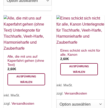
können
Die
auf
Optionen
der
können
Produktseite
auf
gewählt
der
werden
Produktseite
gewählt
werden
Eines schickt sich nicht für
alle, Kanon
Alle, die mit uns auf
2,60
€
Kaperfahrt gehen (ohne
Text)
AUSFÜHRUNG
2,60
€
WÄHLEN
AUSFÜHRUNG
Dieses
WÄHLEN
Produkt
inkl. MwSt.
Dieses
weist
Produkt
mehrere
zzgl.
Versandkosten
inkl. MwSt.
weist
Varianten
mehrere
auf.
zzgl.
Versandkosten
Varianten
Die