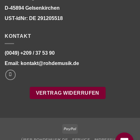
D-45894 Gelsenkirchen
UST-IdNr: DE 291205518
KONTAKT
(0049) +209 / 37 53 90
Email:
kontakt@rohdemusik.de
VERTRAG WIDERRUFEN
Bitte stimmen Sie vorher der
Datenschutzerklärung
zu.
PayPal
ÜBER ROHDEMUSIK.DE
SERVICE
IMPRESSUM