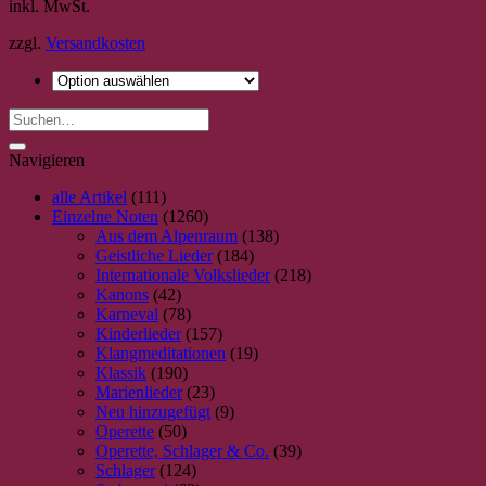
inkl. MwSt.
Produkt
weist
zzgl.
Versandkosten
mehrere
Varianten
auf.
Die
Optionen
können
Navigieren
auf
der
alle Artikel
(111)
Produktseite
Einzelne Noten
(1260)
gewählt
Aus dem Alpenraum
(138)
werden
Geistliche Lieder
(184)
Internationale Volkslieder
(218)
Kanons
(42)
Karneval
(78)
Kinderlieder
(157)
Klangmeditationen
(19)
Klassik
(190)
Marienlieder
(23)
Neu hinzugefügt
(9)
Operette
(50)
Operette, Schlager & Co.
(39)
Schlager
(124)