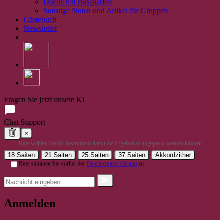
Duette mit Bassharfen
Sonstige Noten und Artikel für Gruppen
Gästebuch
Newsletter
Fragen Sie jetzt unsere KI
Chat Support
×
Bitte wählen Sie ihr Instrument damit die Ergebnisse angepasst werden können
18 Saiten
21 Saiten
25 Saiten
37 Saiten
Akkordzither
Bitte stimmen Sie vorher der
Datenschutzerklärung
zu.
Anmelden