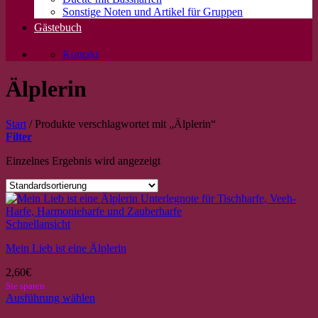
Sonstige Noten und Artikel für Gruppen
Gästebuch
Kontakt
Älplerin
Start
/
Produkte verschlagwortet mit „Älplerin“
Filter
Einzelnes Ergebnis wird angezeigt
Schnellansicht
Mein Lieb ist eine Älplerin
2,60
€
Sie sparen
Ausführung wählen
Dieses