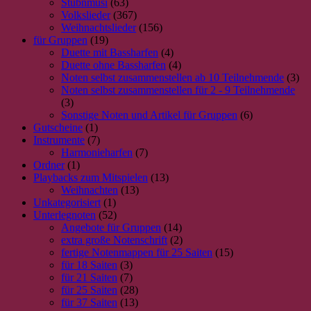
Stubnmusi
(63)
Volkslieder
(367)
Weihnachtslieder
(156)
für Gruppen
(19)
Duette mit Bassharfen
(4)
Duette ohne Bassharfen
(4)
Noten selbst zusammenstellen ab 10 Teilnehmende
(3)
Noten selbst zusammenstellen für 2 - 9 Teilnehmende
(3)
Sonstige Noten und Artikel für Gruppen
(6)
Gutscheine
(1)
Instrumente
(7)
Harmonieharfen
(7)
Ordner
(1)
Playbacks zum Mitspielen
(13)
Weihnachten
(13)
Unkategorisiert
(1)
Unterlegnoten
(52)
Angebote für Gruppen
(14)
extra große Notenschrift
(2)
fertige Notenmappen für 25 Saiten
(15)
für 18 Saiten
(3)
für 21 Saiten
(7)
für 25 Saiten
(28)
für 37 Saiten
(13)