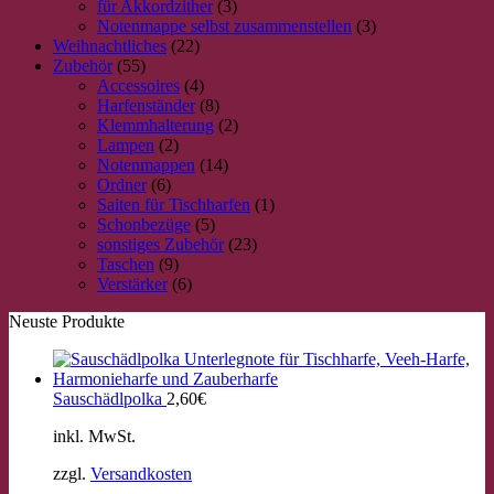
für Akkordzither
(3)
Notenmappe selbst zusammenstellen
(3)
Weihnachtliches
(22)
Zubehör
(55)
Accessoires
(4)
Harfenständer
(8)
Klemmhalterung
(2)
Lampen
(2)
Notenmappen
(14)
Ordner
(6)
Saiten für Tischharfen
(1)
Schonbezüge
(5)
sonstiges Zubehör
(23)
Taschen
(9)
Verstärker
(6)
Neuste Produkte
Sauschädlpolka
2,60
€
inkl. MwSt.
zzgl.
Versandkosten