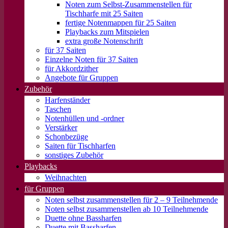
Noten zum Selbst-Zusammenstellen für
Tischharfe mit 25 Saiten
fertige Notenmappen für 25 Saiten
Playbacks zum Mitspielen
extra große Notenschrift
für 37 Saiten
Einzelne Noten für 37 Saiten
für Akkordzither
Angebote für Gruppen
Zubehör
Harfenständer
Taschen
Notenhüllen und -ordner
Verstärker
Schonbezüge
Saiten für Tischharfen
sonstiges Zubehör
Playbacks
Weihnachten
für Gruppen
Noten selbst zusammenstellen für 2 – 9 Teilnehmende
Noten selbst zusammenstellen ab 10 Teilnehmende
Duette ohne Bassharfen
Duette mit Bassharfen