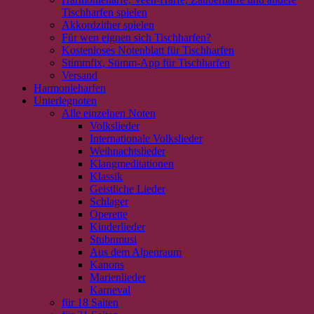
Tischharfen spielen
Akkordzither spielen
Für wen eignen sich Tischharfen?
Kostenloses Notenblatt für Tischharfen
Stimmfix, Stimm-App für Tischharfen
Versand
Harmonieharfen
Unterlegnoten
Alle einzelnen Noten
Volkslieder
Internationale Volkslieder
Weihnachtslieder
Klangmeditationen
Klassik
Geistliche Lieder
Schlager
Operette
Kinderlieder
Stubnmusi
Aus dem Alpenraum
Kanons
Marienlieder
Karneval
für 18 Saiten