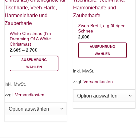
gewählt
gewählt
werden
werden
Zwoa Brettl, a gführiger
Schnee
White Christmas (I’m
2,60
€
Dreaming Of A White
Christmas)
AUSFÜHRUNG
2,60
€
–
2,70
€
WÄHLEN
AUSFÜHRUNG
Dieses
WÄHLEN
Produkt
inkl. MwSt.
Dieses
weist
Produkt
mehrere
zzgl.
Versandkosten
inkl. MwSt.
weist
Varianten
mehrere
auf.
zzgl.
Versandkosten
Varianten
Die
auf.
Optionen
Die
können
Optionen
auf
können
der
auf
Produktseite
der
gewählt