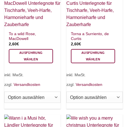
der
Produktseite
gewählt
werden
To a wild Rose,
Torna a Surriento, de
MacDowell
Curtis
2,60
€
2,60
€
AUSFÜHRUNG
AUSFÜHRUNG
WÄHLEN
WÄHLEN
Dieses
Dieses
Produkt
Produkt
inkl. MwSt.
inkl. MwSt.
weist
weist
mehrere
mehrere
zzgl.
Versandkosten
zzgl.
Versandkosten
Varianten
Varianten
auf.
auf.
Die
Die
Optionen
Optionen
können
können
auf
auf
der
der