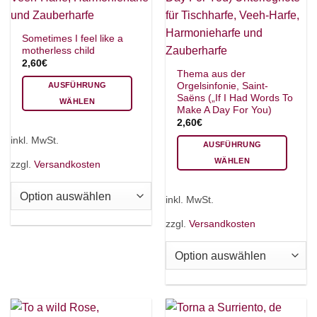
Sometimes I feel like a
motherless child
2,60
€
Thema aus der
Orgelsinfonie, Saint-
AUSFÜHRUNG
Saëns („If I Had Words To
WÄHLEN
Make A Day For You)
Dieses
2,60
€
Produkt
inkl. MwSt.
AUSFÜHRUNG
weist
WÄHLEN
mehrere
zzgl.
Versandkosten
Varianten
Dieses
auf.
Produkt
inkl. MwSt.
Die
weist
Optionen
mehrere
zzgl.
Versandkosten
können
Varianten
auf
auf.
der
Die
Produktseite
Optionen
gewählt
können
werden
auf