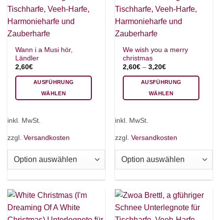
Produktseite
Produktseite
gewählt
gewählt
werden
werden
Wann i a Musi hör,
We wish you a merry
Ländler
christmas
2,60
€
2,60
€
–
3,20
€
AUSFÜHRUNG
AUSFÜHRUNG
WÄHLEN
WÄHLEN
Dieses
Dieses
Produkt
Produkt
inkl. MwSt.
inkl. MwSt.
weist
weist
×
Chat Support
mehrere
mehrere
zzgl.
Versandkosten
zzgl.
Versandkosten
Varianten
Varianten
auf.
auf.
Die
Die
18 SAITEN
21 SAITEN
25 SAITEN
37 SAITEN
Optionen
Optionen
können
können
AKKORDZITHER
auf
auf
der
der
Produktseite
Produktseite