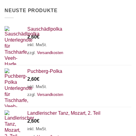
Produktseite
werden
NEUSTE PRODUKTE
gewählt
werden
Sauschädlpolka
2,60
€
inkl. MwSt.
zzgl.
Versandkosten
Puchberg-Polka
2,60
€
inkl. MwSt.
zzgl.
Versandkosten
Landlerischer Tanz, Mozart, 2. Teil
2,60
€
inkl. MwSt.