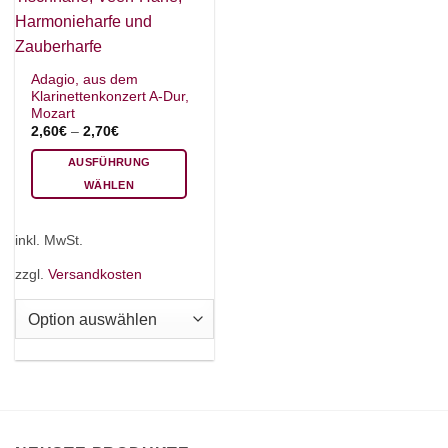
Adagio, aus dem
Klarinettenkonzert A-Dur,
Mozart
2,60
€
–
2,70
€
AUSFÜHRUNG
WÄHLEN
Dieses
Produkt
inkl. MwSt.
weist
mehrere
zzgl.
Versandkosten
Varianten
auf.
Die
Optionen
können
auf
der
Produktseite