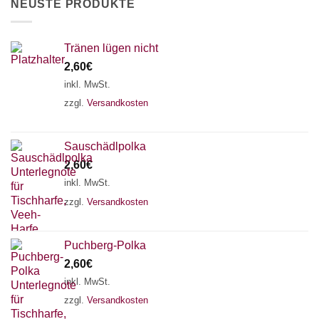
NEUSTE PRODUKTE
gewählt
werden
Tränen lügen nicht
2,60
€
inkl. MwSt.
zzgl.
Versandkosten
Sauschädlpolka
2,60
€
inkl. MwSt.
zzgl.
Versandkosten
×
Chat Support
Puchberg-Polka
2,60
€
18 SAITEN
21 SAITEN
25 SAITEN
37 SAITEN
inkl. MwSt.
zzgl.
Versandkosten
AKKORDZITHER