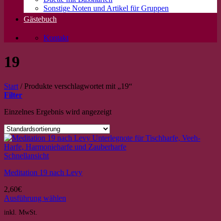
Sonstige Noten und Artikel für Gruppen
Gästebuch
Kontakt
19
Start
/
Produkte verschlagwortet mit „19“
Filter
Einzelnes Ergebnis wird angezeigt
Schnellansicht
Meditation 19 nach Levy
2,60
€
Ausführung wählen
Dieses
inkl. MwSt.
Produkt