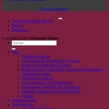
Vertrag widerrufen
P
Über ROHDEMUSIK.DE
Service
Impressum
Copyright 2026 ©
Flatsome Theme
Suchen
nach:
Infos
Tischharfe spielen!
Neue Noten für Tischharfen 25 Saiten
Noten für Tischharfen 37 Saiten
Harmonieharfe, Veeh-Harfe, Zauberharfe und andere
Tischharfen spielen
Akkordzither spielen
Für wen eignen sich Tischharfen?
Kostenloses Notenblatt für Tischharfen
Stimmfix, Stimm-App für Tischharfen
Versand
Harmonieharfen
Unterlegnoten
Alle einzelnen Noten