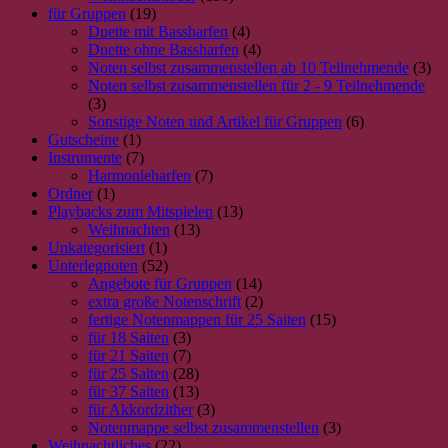
×
Chat Support
für Gruppen
(19)
Duette mit Bassharfen
(4)
Duette ohne Bassharfen
(4)
Noten selbst zusammenstellen ab 10 Teilnehmende
(3)
18 Saiten
21 Saiten
25 Saiten
37 Saiten
Akkordzither
Noten selbst zusammenstellen für 2 - 9 Teilnehmende
(3)
Sonstige Noten und Artikel für Gruppen
(6)
Gutscheine
(1)
Instrumente
(7)
Harmonieharfen
(7)
Ordner
(1)
Playbacks zum Mitspielen
(13)
Weihnachten
(13)
Unkategorisiert
(1)
Unterlegnoten
(52)
Angebote für Gruppen
(14)
extra große Notenschrift
(2)
fertige Notenmappen für 25 Saiten
(15)
für 18 Saiten
(3)
für 21 Saiten
(7)
für 25 Saiten
(28)
für 37 Saiten
(13)
für Akkordzither
(3)
Notenmappe selbst zusammenstellen
(3)
Weihnachtliches
(22)