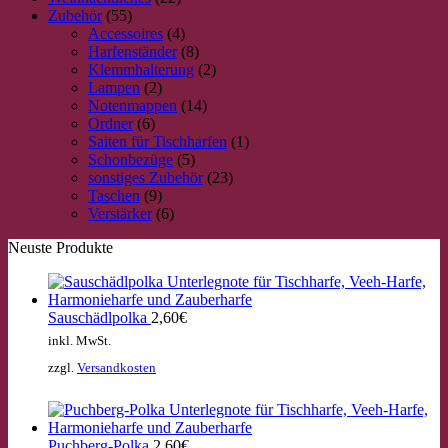
Zubehör
(55)
Accessoires
(4)
Harfenständer
(8)
Klemmhalterung
(2)
Lampen
(2)
Notenmappen
(14)
Ordner
(6)
Saiten für Tischharfen
(1)
Schonbezüge
(5)
sonstiges Zubehör
(23)
Taschen
(9)
Verstärker
(6)
Neuste Produkte
Sauschädlpolka
2,60
€
inkl. MwSt.
zzgl.
Versandkosten
Puchberg-Polka
2,60
€