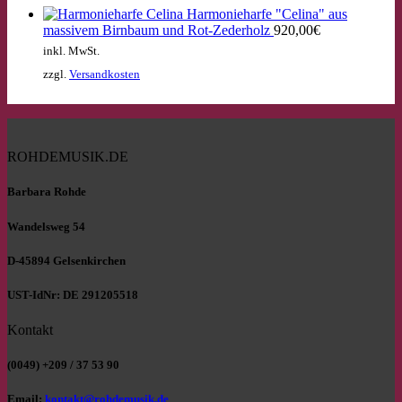
Harmonieharfe "Celina" aus
massivem Birnbaum und Rot-Zederholz
920,00
€
inkl. MwSt.
zzgl.
Versandkosten
ROHDEMUSIK.DE
Barbara Rohde
Wandelsweg 54
D-45894 Gelsenkirchen
UST-IdNr: DE 291205518
Kontakt
(0049) +209 / 37 53 90
Email:
kontakt@rohdemusik.de