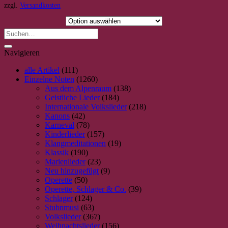
weist
zzgl.
Versandkosten
mehrere
Varianten
auf.
Die
Optionen
Navigieren
können
auf
alle Artikel
(111)
der
Einzelne Noten
(1260)
Produktseite
Aus dem Alpenraum
(138)
gewählt
Geistliche Lieder
(184)
werden
Internationale Volkslieder
(218)
Kanons
(42)
Karneval
(78)
Kinderlieder
(157)
Klangmeditationen
(19)
Klassik
(190)
Marienlieder
(23)
Neu hinzugefügt
(9)
Operette
(50)
Operette, Schlager & Co.
(39)
Schlager
(124)
Stubnmusi
(63)
Volkslieder
(367)
Weihnachtslieder
(156)