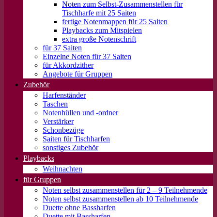
Noten zum Selbst-Zusammenstellen für
Tischharfe mit 25 Saiten
fertige Notenmappen für 25 Saiten
Playbacks zum Mitspielen
extra große Notenschrift
für 37 Saiten
Einzelne Noten für 37 Saiten
für Akkordzither
Angebote für Gruppen
Zubehör
Harfenständer
Taschen
Notenhüllen und -ordner
Verstärker
Schonbezüge
Saiten für Tischharfen
sonstiges Zubehör
Playbacks
Weihnachten
für Gruppen
Noten selbst zusammenstellen für 2 – 9 Teilnehmende
Noten selbst zusammenstellen ab 10 Teilnehmende
Duette ohne Bassharfen
Duette mit Bassharfen