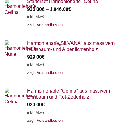
Starterset Harmonieharfe "Celina"
935,00
€
–
1.046,00
€
inkl. MwSt.
zzgl.
Versandkosten
Harmonieharfe„SILVANA" aus massivem
Nussbaum- und Alpenfichtenholz
929,00
€
inkl. MwSt.
zzgl.
Versandkosten
Harmonieharfe "Celina" aus massivem
Birnbaum und Rot-Zederholz
920,00
€
inkl. MwSt.
zzgl.
Versandkosten