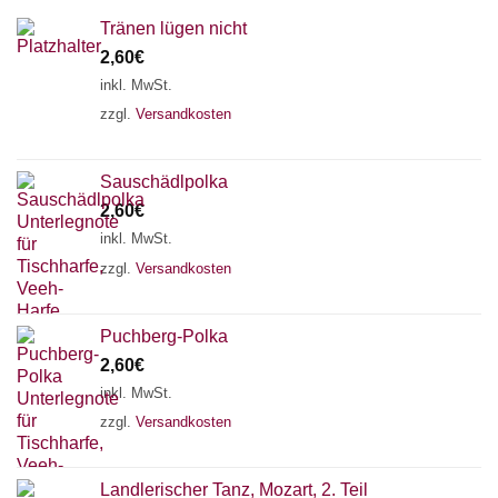
Tränen lügen nicht
2,60
€
inkl. MwSt.
zzgl.
Versandkosten
Sauschädlpolka
2,60
€
inkl. MwSt.
zzgl.
Versandkosten
×
Chat Support
Puchberg-Polka
2,60
€
inkl. MwSt.
zzgl.
Versandkosten
18 SAITEN
21 SAITEN
25 SAITEN
37 SAITEN
AKKORDZITHER
Landlerischer Tanz, Mozart, 2. Teil