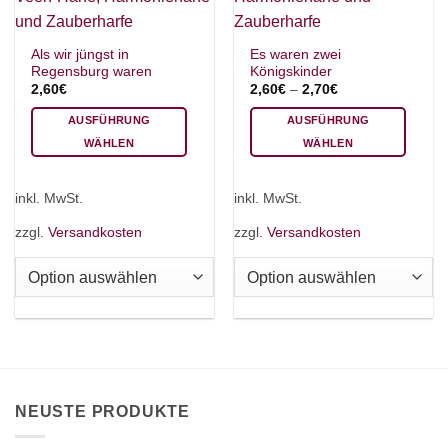
Als wir jüngst in
Es waren zwei
Regensburg waren
Königskinder
2,60
€
2,60
€
–
2,70
€
AUSFÜHRUNG
AUSFÜHRUNG
WÄHLEN
WÄHLEN
Dieses
Dieses
Produkt
Produkt
inkl. MwSt.
inkl. MwSt.
weist
weist
mehrere
mehrere
zzgl.
Versandkosten
zzgl.
Versandkosten
Varianten
Varianten
auf.
auf.
Die
Die
Optionen
Optionen
können
können
auf
auf
der
der
Produktseite
Produktseite
NEUSTE PRODUKTE
gewählt
gewählt
werden
werden