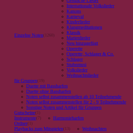
Geistliche Lieder
gewählt
Internationale Volkslieder
werden
Kanons
Karneval
Kinderlieder
Klangmeditationen
Klassik
Einzelne Noten
(1260)
Marienlieder
Neu hinzugefügt
Operette
Operette, Schlager & Co.
Schlager
×
Chat Support
Stubnmusi
Volkslieder
Weihnachtslieder
für Gruppen
(19)
18 Saiten
21 Saiten
25 Saiten
37 Saiten
Akkordzither
Duette mit Bassharfen
Duette ohne Bassharfen
Noten selbst zusammenstellen ab 10 Teilnehmende
Noten selbst zusammenstellen für 2 - 9 Teilnehmende
Sonstige Noten und Artikel für Gruppen
Gutscheine
(1)
Instrumente
Harmonieharfen
(7)
Ordner
(1)
Playbacks zum Mitspielen
Weihnachten
(13)