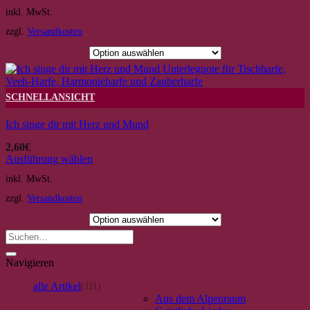
Dieses
inkl. MwSt.
Produkt
weist
zzgl.
Versandkosten
mehrere
Varianten
auf.
Die
Optionen
SCHNELLANSICHT
können
auf
Ich singe dir mit Herz und Mund
der
Produktseite
2,60
€
gewählt
Ausführung wählen
werden
Dieses
inkl. MwSt.
Produkt
weist
zzgl.
Versandkosten
mehrere
Varianten
auf.
Die
Optionen
Navigieren
können
auf
alle Artikel
(111)
der
Aus dem Alpenraum
Produktseite