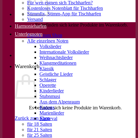
Für wen eignen sich Tischharfen?
Kostenloses Notenblatt für Tischharfen
Stimmfix, Stimm-App für Tischharfen
Versand
Es befinden sich keine Produkte im Warenkorb.
Harmonieharfen
Unterlegnoten
Zurück zum Shop
Alle einzelnen Noten
Volkslieder
Internationale Volkslieder
Weihnachtslieder
Klangmeditationen
Warenkorb
Klassik
Geistliche Lieder
Schlager
Operette
Kinderlieder
Stubnmusi
Aus dem Alpenraum
Kanons
Es befinden sich keine Produkte im Warenkorb.
Marienlieder
Zurück zum Shop
Karneval
für 18 Saiten
für 21 Saiten
für 25 Saiten