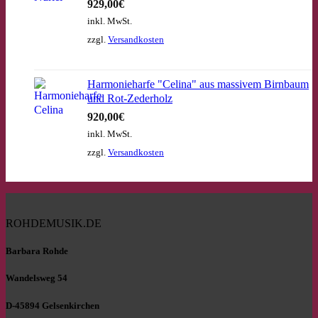
929,00
€
inkl. MwSt.
zzgl.
Versandkosten
Harmonieharfe "Celina" aus massivem Birnbaum
und Rot-Zederholz
920,00
€
inkl. MwSt.
zzgl.
Versandkosten
ROHDEMUSIK.DE
Barbara Rohde
Wandelsweg 54
D-45894 Gelsenkirchen