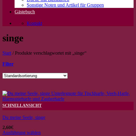
Sonstige Noten und Artikel für Gruppen
Gästebuch
Kontakt
singe
Start
/
Produkte verschlagwortet mit „singe“
Filter
SCHNELLANSICHT
Du meine Seele, singe
2,60
€
Ausführung wählen