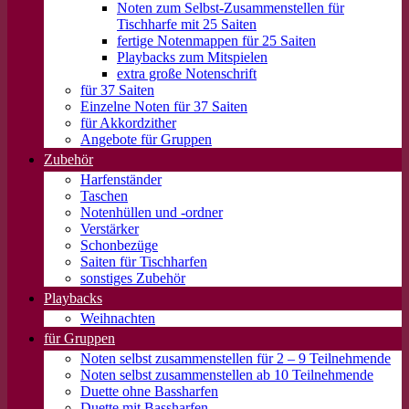
Noten zum Selbst-Zusammenstellen für
Tischharfe mit 25 Saiten
fertige Notenmappen für 25 Saiten
Playbacks zum Mitspielen
extra große Notenschrift
für 37 Saiten
Einzelne Noten für 37 Saiten
für Akkordzither
Angebote für Gruppen
Zubehör
Harfenständer
Taschen
Notenhüllen und -ordner
Verstärker
Schonbezüge
Saiten für Tischharfen
sonstiges Zubehör
Playbacks
Weihnachten
für Gruppen
Noten selbst zusammenstellen für 2 – 9 Teilnehmende
Noten selbst zusammenstellen ab 10 Teilnehmende
Duette ohne Bassharfen
Duette mit Bassharfen