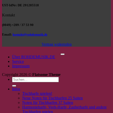
UST-IdNr: DE 291205518
Kontakt
(0049) +209 / 37 53 90
Email:
kontakt@rohdemusik.de
Vertrag widerrufen
P
Über ROHDEMUSIK.DE
Service
Impressum
Copyright 2026 ©
Flatsome Theme
Suchen
nach:
Infos
Tischharfe spielen!
Neue Noten für Tischharfen 25 Saiten
Noten für Tischharfen 37 Saiten
Harmonieharfe, Veeh-Harfe, Zauberharfe und andere
Tischharfen spielen