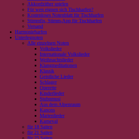
Akkordzither spielen
Für wen eignen sich Tischharfen?
Kostenloses Notenblatt für Tischharfen
Stimmfix, Stimm-App für Tischharfen
Versand
Harmonieharfen
Unterlegnoten
Alle einzelnen Noten
Volkslieder
Internationale Volkslieder
Weihnachtslieder
Klangmeditationen
Klassik
Geistliche Lieder
Schlager
Operette
Kinderlieder
Stubnmusi
Aus dem Alpenraum
Kanons
Marienlieder
Karneval
für 18 Saiten
für 21 Saiten
für 25 Saiten