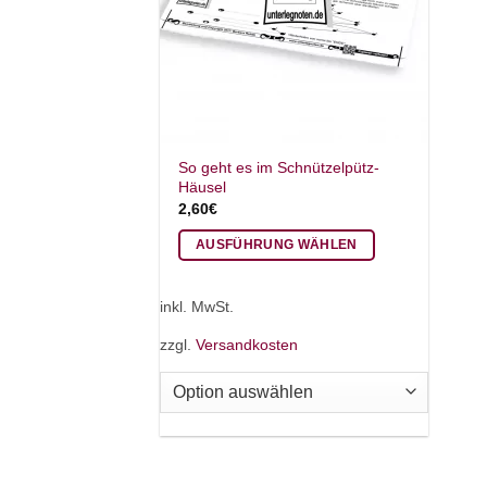
So geht es im Schnützelpütz-
Häusel
2,60
€
AUSFÜHRUNG WÄHLEN
Dieses
Produkt
inkl. MwSt.
weist
zzgl.
Versandkosten
mehrere
Varianten
auf.
Die
Optionen
können