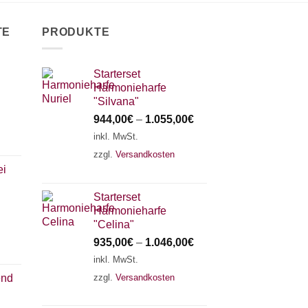
TE
PRODUKTE
Starterset
Harmonieharfe
"Silvana"
944,00
€
–
1.055,00
€
inkl. MwSt.
zzgl.
Versandkosten
ei
Starterset
Harmonieharfe
"Celina"
935,00
€
–
1.046,00
€
inkl. MwSt.
zzgl.
Versandkosten
end