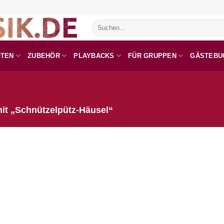
Suchen
nach:
OTEN
ZUBEHÖR
PLAYBACKS
FÜR GRUPPEN
GÄSTEBU
it „Schnützelpütz-Häusel“