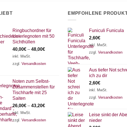
LIEBT
EMPFOHLENE PRODUK
Ringbuchordner für
Funiculi Funicula
Unterlegnoten mit 50
2,60
€
Sichthüllen
inkl. MwSt.
40,00
€
–
48,00
€
zzgl.
Versandkosten
inkl. MwSt.
zzgl.
Versandkosten
Aus tiefer Not schr
ich zu dir
Noten zum Selbst-
2,60
€
Zusammenstellen für
inkl. MwSt.
Tischharfe mit 25
zzgl.
Versandkosten
Saiten
26,00
€
–
43,20
€
inkl. MwSt.
Leise sinkt der Ab
zzgl.
Versandkosten
nieder