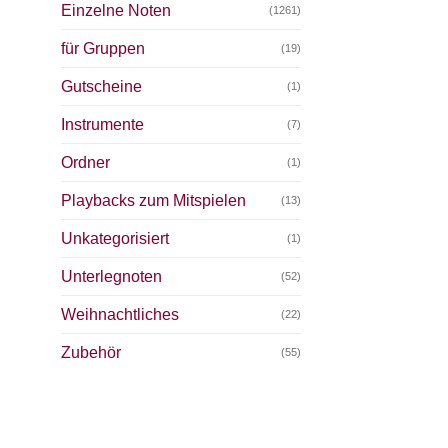
Einzelne Noten
(1261)
für Gruppen
(19)
Gutscheine
(1)
Instrumente
(7)
Ordner
(1)
Playbacks zum Mitspielen
(13)
Unkategorisiert
(1)
Unterlegnoten
(52)
Weihnachtliches
(22)
Zubehör
(55)