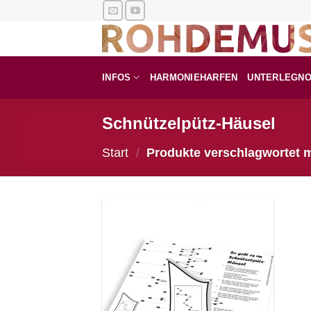
Zum
Inhalt
springen
INFOS
HARMONIEHARFEN
UNTERLEGN
Schnützelpütz-Häusel
Start
/
Produkte verschlagwortet m