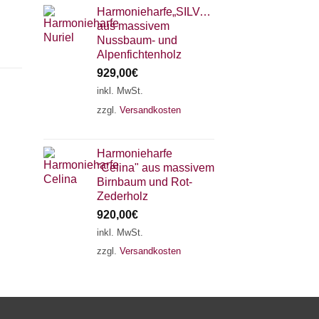
Harmonieharfe„SILVANA"
aus massivem
Nussbaum- und
Alpenfichtenholz
929,00
€
inkl. MwSt.
zzgl.
Versandkosten
×
Chat Support
Harmonieharfe
"Celina" aus massivem
18 SAITEN
21 SAITEN
25 SAITEN
37 SAITEN
Birnbaum und Rot-
Zederholz
920,00
€
AKKORDZITHER
inkl. MwSt.
zzgl.
Versandkosten