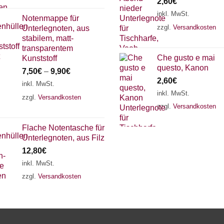
2,60
€
inkl. MwSt.
Notenmappe für
zzgl.
Versandkosten
Unterlegnoten, aus
stabilem, matt-
transparentem
Che gusto e mai
Kunststoff
questo, Kanon
7,50
€
–
9,90
€
2,60
€
inkl. MwSt.
inkl. MwSt.
zzgl.
Versandkosten
zzgl.
Versandkosten
Flache Notentasche für
Unterlegnoten, aus Filz
12,80
€
inkl. MwSt.
zzgl.
Versandkosten