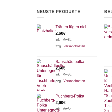
auf
der
NEUSTE PRODUKTE
BE
Produktseite
gewählt
werden
Tränen lügen nicht
2,60
€
inkl. MwSt.
zzgl.
Versandkosten
Sauschädlpolka
2,60
€
inkl. MwSt.
zzgl.
Versandkosten
Puchberg-Polka
2,60
€
inkl. MwSt.