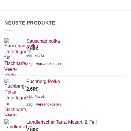
können
auf
auf
der
der
Produktseite
Produktseite
gewählt
NEUSTE PRODUKTE
gewählt
werden
werden
Sauschädlpolka
2,60
€
inkl. MwSt.
zzgl.
Versandkosten
Puchberg-Polka
2,60
€
inkl. MwSt.
zzgl.
Versandkosten
×
Chat Support
Landlerischer Tanz, Mozart, 2. Teil
2,60
€