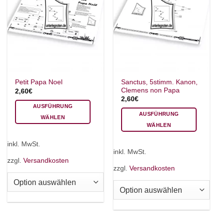
Sanctus, 5stimm. Kanon,
Petit Papa Noel
Clemens non Papa
2,60
€
2,60
€
AUSFÜHRUNG
AUSFÜHRUNG
WÄHLEN
WÄHLEN
Dieses
Dieses
Produkt
inkl. MwSt.
Produkt
weist
inkl. MwSt.
weist
mehrere
zzgl.
Versandkosten
mehrere
zzgl.
Versandkosten
Varianten
Varianten
auf.
auf.
Die
Die
Optionen
Optionen
können