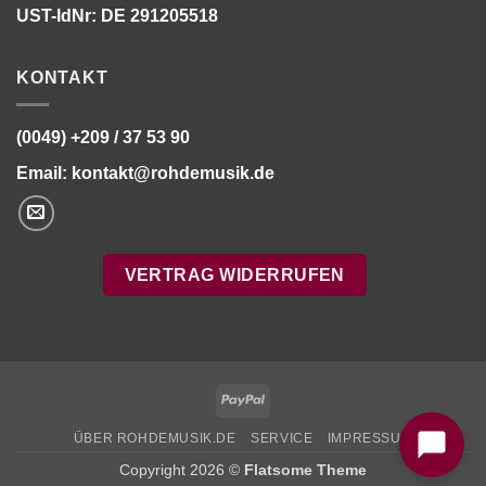
UST-IdNr: DE 291205518
KONTAKT
(0049) +209 / 37 53 90
Email:
kontakt@rohdemusik.de
VERTRAG WIDERRUFEN
Bitte stimmen Sie vorher der
Datenschutzerklärung
zu.
PayPal
ÜBER ROHDEMUSIK.DE
SERVICE
IMPRESSUM
Copyright 2026 ©
Flatsome Theme