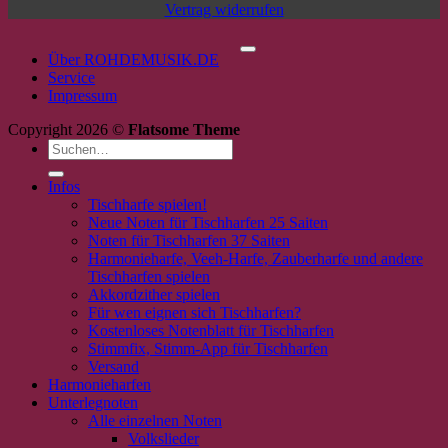
Vertrag widerrufen
P
Über ROHDEMUSIK.DE
Service
Impressum
Copyright 2026 ©
Flatsome Theme
Suchen
nach:
Infos
Tischharfe spielen!
Neue Noten für Tischharfen 25 Saiten
Noten für Tischharfen 37 Saiten
Harmonieharfe, Veeh-Harfe, Zauberharfe und andere
Tischharfen spielen
Akkordzither spielen
Für wen eignen sich Tischharfen?
Kostenloses Notenblatt für Tischharfen
Stimmfix, Stimm-App für Tischharfen
Versand
Harmonieharfen
Unterlegnoten
Alle einzelnen Noten
Volkslieder