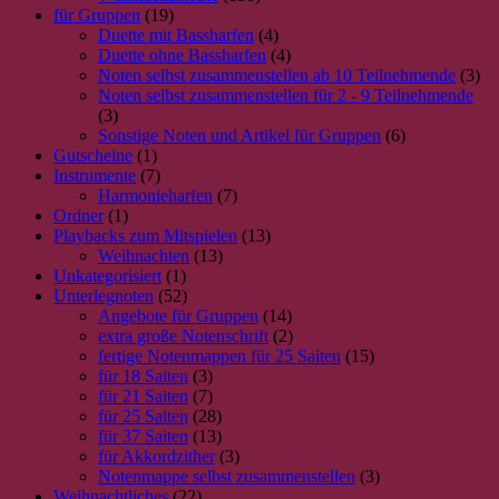
×
Chat Support
für Gruppen
(19)
Duette mit Bassharfen
(4)
Duette ohne Bassharfen
(4)
Noten selbst zusammenstellen ab 10 Teilnehmende
(3)
18 Saiten
21 Saiten
25 Saiten
37 Saiten
Akkordzither
Noten selbst zusammenstellen für 2 - 9 Teilnehmende
(3)
Sonstige Noten und Artikel für Gruppen
(6)
Gutscheine
(1)
Instrumente
(7)
Harmonieharfen
(7)
Ordner
(1)
Playbacks zum Mitspielen
(13)
Weihnachten
(13)
Unkategorisiert
(1)
Unterlegnoten
(52)
Angebote für Gruppen
(14)
extra große Notenschrift
(2)
fertige Notenmappen für 25 Saiten
(15)
für 18 Saiten
(3)
für 21 Saiten
(7)
für 25 Saiten
(28)
für 37 Saiten
(13)
für Akkordzither
(3)
Notenmappe selbst zusammenstellen
(3)
Weihnachtliches
(22)