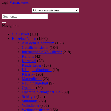
weist
zzgl.
Versandkosten
mehrere
Varianten
auf.
Die
Optionen
Navigieren
können
auf
alle Artikel
(111)
der
Einzelne Noten
(1260)
Produktseite
Aus dem Alpenraum
(138)
gewählt
Geistliche Lieder
(184)
werden
Internationale Volkslieder
(218)
Kanons
(42)
Karneval
(78)
Kinderlieder
(157)
Klangmeditationen
(19)
Klassik
(190)
Marienlieder
(23)
Neu hinzugefügt
(9)
Operette
(50)
Operette, Schlager & Co.
(39)
Schlager
(124)
Stubnmusi
(63)
Volkslieder
(367)
Weihnachtslieder
(156)