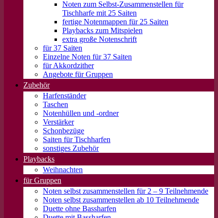
Noten zum Selbst-Zusammenstellen für
Tischharfe mit 25 Saiten
fertige Notenmappen für 25 Saiten
Playbacks zum Mitspielen
extra große Notenschrift
für 37 Saiten
Einzelne Noten für 37 Saiten
für Akkordzither
Angebote für Gruppen
Zubehör
Harfenständer
Taschen
Notenhüllen und -ordner
Verstärker
Schonbezüge
Saiten für Tischharfen
sonstiges Zubehör
Playbacks
Weihnachten
für Gruppen
Noten selbst zusammenstellen für 2 – 9 Teilnehmende
Noten selbst zusammenstellen ab 10 Teilnehmende
Duette ohne Bassharfen
Duette mit Bassharfen