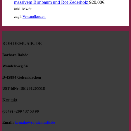
massivem Birnbaum und Rot-Zederholz
920,00
€
inkl. MwSt.
zzgl.
Versandkosten
ROHDEMUSIK.DE
Barbara Rohde
Wandelsweg 54
D-45894 Gelsenkirchen
UST-IdNr: DE 291205518
Kontakt
(0049) +209 / 37 53 90
Email:
kontakt@rohdemusik.de