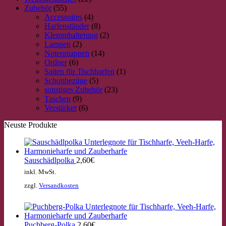
Zubehör
(55)
Accessoires
(4)
Harfenständer
(8)
Klemmhalterung
(2)
Lampen
(2)
Notenmappen
(14)
Ordner
(6)
Saiten für Tischharfen
(1)
Schonbezüge
(5)
sonstiges Zubehör
(23)
Taschen
(9)
Verstärker
(6)
Neuste Produkte
Sauschädlpolka
2,60
€
inkl. MwSt.
zzgl.
Versandkosten
Puchberg-Polka
2,60
€