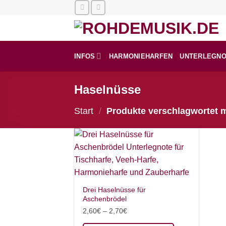
Zum
Inhalt
springen
INFOS
HARMONIEHARFEN
UNTERLEGN
Haselnüsse
Start
/
Produkte verschlagwortet m
Drei Haselnüsse für
Aschenbrödel
2,60
€
–
2,70
€