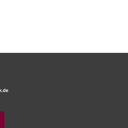
18 SAITEN
21 SAITEN
25 SAITEN
37 SAITEN
AKKORDZITHER
k.de
Bitte stimmen Sie vorher der
Datenschutzerklärung
zu.