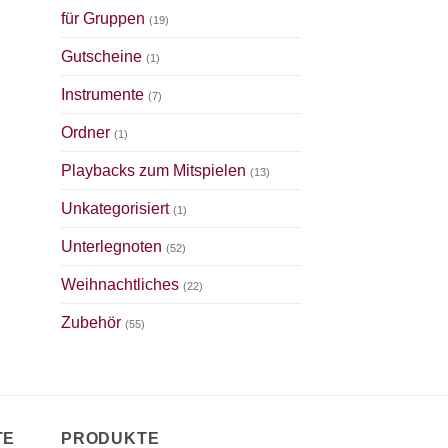
für Gruppen
(19)
Gutscheine
(1)
Instrumente
(7)
Ordner
(1)
Playbacks zum Mitspielen
(13)
Unkategorisiert
(1)
Unterlegnoten
(52)
Weihnachtliches
(22)
Zubehör
(55)
TE
PRODUKTE