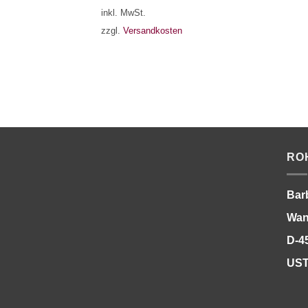
inkl. MwSt.
zzgl.
Versandkosten
RO
Bar
Wan
D-4
UST