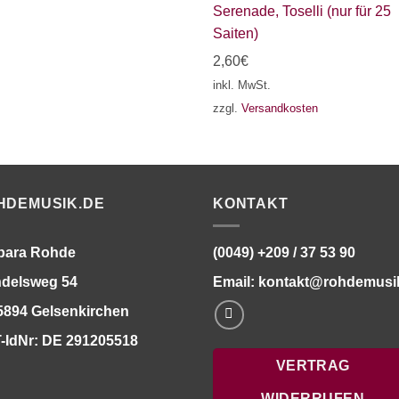
Serenade, Toselli (nur für 25
Saiten)
2,60
€
inkl. MwSt.
zzgl.
Versandkosten
HDEMUSIK.DE
KONTAKT
bara Rohde
(0049) +209 / 37 53 90
delsweg 54
Email:
kontakt@rohdemusi
5894 Gelsenkirchen
-IdNr: DE 291205518
VERTRAG
WIDERRUFEN