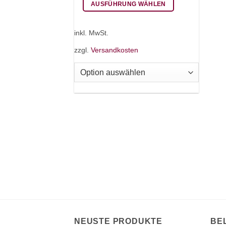
AUSFÜHRUNG WÄHLEN
Dieses
Produkt
inkl. MwSt.
weist
zzgl.
Versandkosten
mehrere
Varianten
auf.
Die
Optionen
können
auf
der
Produktseite
gewählt
werden
NEUSTE PRODUKTE
BE