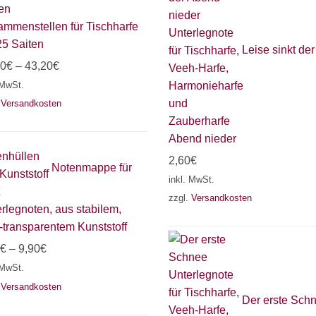
mmenstellen für Tischharfe
25 Saiten
Leise sinkt der
00
€
–
43,20
€
 MwSt.
.
Versandkosten
Abend nieder
2,60
€
Notenmappe für
inkl. MwSt.
zzgl.
Versandkosten
rlegnoten, aus stabilem,
-transparentem Kunststoff
€
–
9,90
€
 MwSt.
.
Versandkosten
Der erste Sch