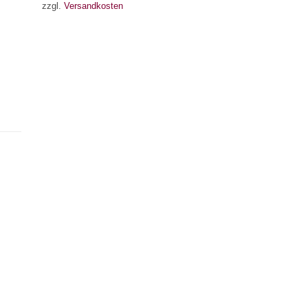
zzgl.
Versandkosten
×
Chat Support