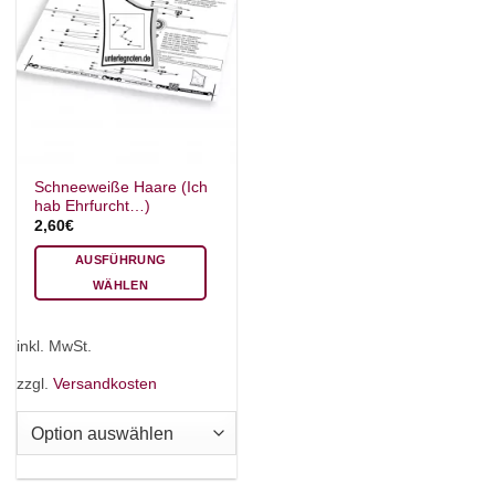
Schneeweiße Haare (Ich
hab Ehrfurcht…)
2,60
€
AUSFÜHRUNG
WÄHLEN
Dieses
Produkt
inkl. MwSt.
weist
mehrere
zzgl.
Versandkosten
Varianten
auf.
Die
Optionen