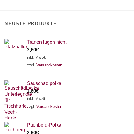
können
auf
der
Produktseite
NEUSTE PRODUKTE
gewählt
werden
Tränen lügen nicht
2,60
€
inkl. MwSt.
zzgl.
Versandkosten
Sauschädlpolka
2,60
€
inkl. MwSt.
zzgl.
Versandkosten
×
Chat Support
Puchberg-Polka
2,60
€