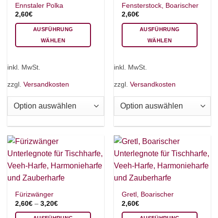
Ennstaler Polka
Fensterstock, Boarischer
2,60
€
2,60
€
AUSFÜHRUNG
AUSFÜHRUNG
WÄHLEN
WÄHLEN
Dieses
Dieses
Produkt
Produkt
inkl. MwSt.
inkl. MwSt.
weist
weist
mehrere
mehrere
zzgl.
Versandkosten
zzgl.
Versandkosten
Varianten
Varianten
auf.
auf.
Die
Die
Optionen
Optionen
können
können
auf
auf
der
der
Produktseite
Produktseite
gewählt
gewählt
werden
werden
Fürizwänger
Gretl, Boarischer
2,60
€
–
3,20
€
2,60
€