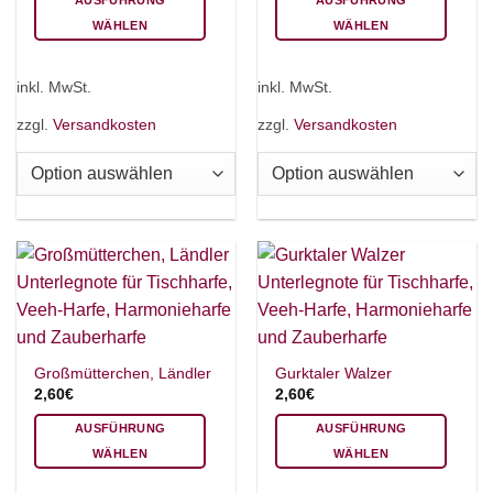
AUSFÜHRUNG
AUSFÜHRUNG
WÄHLEN
WÄHLEN
Dieses
Dieses
Produkt
Produkt
inkl. MwSt.
inkl. MwSt.
weist
weist
mehrere
mehrere
zzgl.
Versandkosten
zzgl.
Versandkosten
Varianten
Varianten
auf.
auf.
Die
Die
Optionen
Optionen
können
können
auf
auf
der
der
Produktseite
Produktseite
gewählt
gewählt
werden
werden
Großmütterchen, Ländler
Gurktaler Walzer
2,60
€
2,60
€
AUSFÜHRUNG
AUSFÜHRUNG
WÄHLEN
WÄHLEN
×
Chat Support
Dieses
Dieses