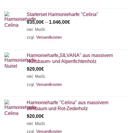
Starterset Harmonieharfe "Celina"
935,00
€
–
1.046,00
€
inkl. MwSt.
zzgl.
Versandkosten
Harmonieharfe„SILVANA" aus massivem
Nussbaum- und Alpenfichtenholz
929,00
€
inkl. MwSt.
zzgl.
Versandkosten
Harmonieharfe "Celina" aus massivem
Birnbaum und Rot-Zederholz
920,00
€
inkl. MwSt.
zzgl.
Versandkosten