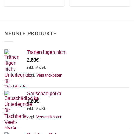
Optionen
Optionen
können
können
auf
auf
der
der
Produktseite
Produktseite
NEUSTE PRODUKTE
gewählt
gewählt
werden
werden
Tränen lügen nicht
2,60
€
inkl. MwSt.
zzgl.
Versandkosten
Sauschädlpolka
2,60
€
inkl. MwSt.
zzgl.
Versandkosten