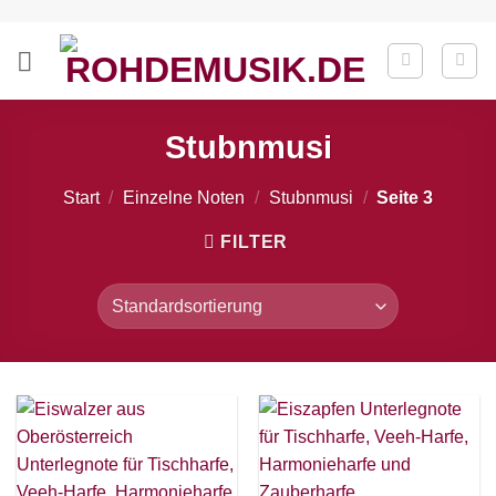
Zum
Inhalt
springen
Stubnmusi
Start
/
Einzelne Noten
/
Stubnmusi
/
Seite 3
FILTER