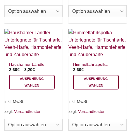
Varianten
Varianten
auf.
auf.
Die
Die
Optionen
Optionen
können
können
auf
auf
der
der
Produktseite
Produktseite
gewählt
gewählt
werden
werden
Haushamer Ländler
Himmelfahrtspolka
2,60
€
–
3,20
€
2,60
€
AUSFÜHRUNG
AUSFÜHRUNG
WÄHLEN
WÄHLEN
Dieses
Dieses
Produkt
Produkt
inkl. MwSt.
inkl. MwSt.
weist
weist
mehrere
mehrere
zzgl.
Versandkosten
zzgl.
Versandkosten
Varianten
Varianten
auf.
auf.
Die
Die