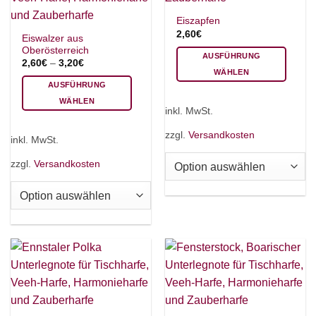
Eiszapfen
2,60
€
Eiswalzer aus
Oberösterreich
AUSFÜHRUNG
2,60
€
–
3,20
€
WÄHLEN
AUSFÜHRUNG
Dieses
WÄHLEN
Produkt
inkl. MwSt.
Dieses
weist
Produkt
mehrere
zzgl.
Versandkosten
inkl. MwSt.
weist
Varianten
mehrere
auf.
zzgl.
Versandkosten
Varianten
Die
auf.
Optionen
Die
können
Optionen
auf
können
der
auf
Produktseite
der
gewählt
Produktseite
werden
gewählt
werden