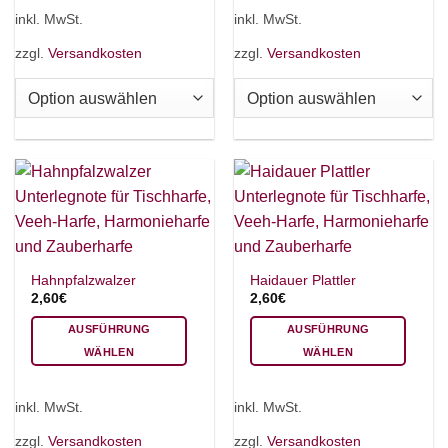
Produkt
Produkt
inkl. MwSt.
inkl. MwSt.
weist
weist
mehrere
mehrere
zzgl.
Versandkosten
zzgl.
Versandkosten
18 SAITEN
21 SAITEN
25 SAITEN
37 SAITEN
Varianten
Varianten
auf.
auf.
Die
Die
AKKORDZITHER
Optionen
Optionen
können
können
auf
auf
der
der
Produktseite
Produktseite
gewählt
gewählt
werden
werden
Hahnpfalzwalzer
Haidauer Plattler
2,60
€
2,60
€
AUSFÜHRUNG
AUSFÜHRUNG
WÄHLEN
WÄHLEN
Dieses
Dieses
Produkt
Produkt
inkl. MwSt.
inkl. MwSt.
weist
weist
mehrere
mehrere
zzgl.
Versandkosten
zzgl.
Versandkosten