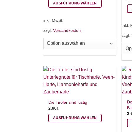
AUSFÜHRUNG WÄHLEN
Dieses
Di
Produkt
inkl. MwSt.
Pr
weist
inkl.
we
zzgl.
Versandkosten
mehrere
zzgl.
me
Varianten
Va
auf.
auf
Die
Di
Optionen
Op
können
kö
auf
au
der
de
Produktseite
Pr
gewählt
ge
werden
Do
Die Tiroler sind lustig
we
Ki
2,60
€
2,
AUSFÜHRUNG WÄHLEN
Dieses
Di
Produkt