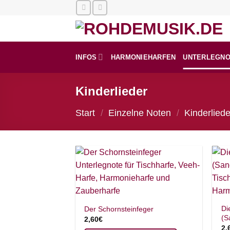
Zum
Inhalt
springen
INFOS
HARMONIEHARFEN
UNTERLEGN
Kinderlieder
Start
/
Einzelne Noten
/
Kinderliede
Di
Der Schornsteinfeger
(S
2,60
€
2,