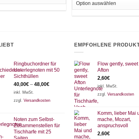
auf.
e
Die
tionen
Optionen
nnen
können
f
auf
r
der
oduktseite
LIEBT
EMPFOHLENE PRODUK
Produktseite
wählt
gewählt
rden
werden
Ringbuchordner für
Flow gently, sweet
Unterlegnoten mit 50
Afton
Sichthüllen
2,60
€
40,00
€
–
48,00
€
inkl. MwSt.
inkl. MwSt.
zzgl.
Versandkosten
zzgl.
Versandkosten
Komm, lieber Mai 
Noten zum Selbst-
mache, Mozart,
Zusammenstellen für
anspruchsvoll
Tischharfe mit 25
2,60
€
Saiten