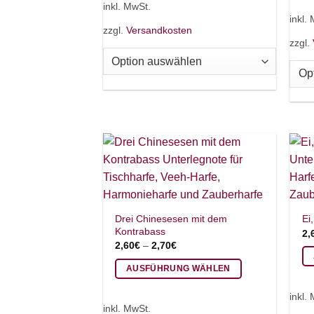
inkl. MwSt.
Pr
weist
inkl.
we
zzgl.
Versandkosten
mehrere
zzgl.
me
Varianten
Va
auf.
auf
Die
Di
Optionen
Op
können
kö
auf
au
der
de
Produktseite
Pr
gewählt
ge
werden
we
Drei Chinesesen mit dem
Ei
Kontrabass
2,
2,60
€
–
2,70
€
AUSFÜHRUNG WÄHLEN
Di
Dieses
Pr
inkl.
Produkt
we
inkl. MwSt.