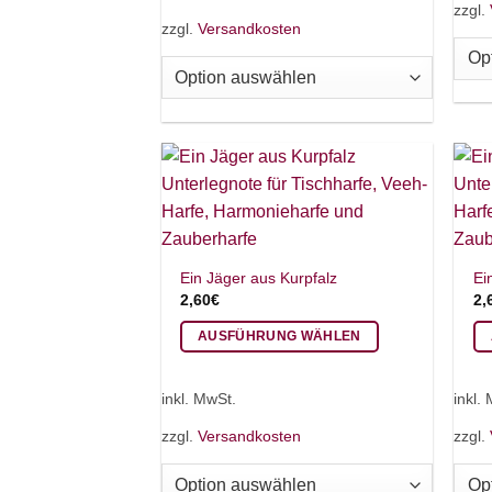
weist
zzgl.
me
zzgl.
Versandkosten
mehrere
Va
Varianten
auf
auf.
Di
Die
Op
Optionen
kö
können
au
auf
de
der
Pr
Produktseite
ge
gewählt
we
Ein Jäger aus Kurpfalz
Ei
werden
2,60
€
2,
AUSFÜHRUNG WÄHLEN
Dieses
Di
Produkt
Pr
inkl. MwSt.
inkl.
weist
we
zzgl.
Versandkosten
zzgl.
mehrere
me
Varianten
Va
auf.
auf