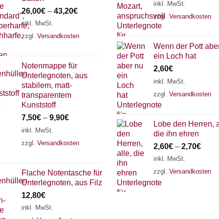
inkl. MwSt.
26,00
€
–
43,20
€
zzgl.
Versandkosten
inkl. MwSt.
zzgl.
Versandkosten
Wenn der Pott abe
ein Loch hat
Notenmappe für
2,60
€
Unterlegnoten, aus
inkl. MwSt.
stabilem, matt-
zzgl.
Versandkosten
transparentem
Kunststoff
7,50
€
–
9,90
€
Lobe den Herren, a
inkl. MwSt.
die ihn ehren
zzgl.
Versandkosten
2,60
€
–
2,70
€
inkl. MwSt.
zzgl.
Versandkosten
Flache Notentasche für
Unterlegnoten, aus Filz
12,80
€
inkl. MwSt.