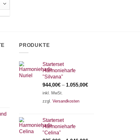
TE
PRODUKTE
Starterset
Harmonieharfe
"Silvana"
944,00
€
–
1.055,00
€
inkl. MwSt.
zzgl.
Versandkosten
und
Starterset
Harmonieharfe
"Celina"