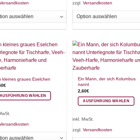
Versandkosten
zzgl.
Versandkosten
hrere
mehrere
rianten
Varianten
.
auf.
e
Die
tionen
Optionen
nnen
können
f
auf
r
der
oduktseite
Produktseite
wählt
gewählt
rden
werden
Ein Mann, der sich Kolumbus
n kleines graues Eselchen
nannt
60
€
2,60
€
AUSFÜHRUNG WÄHLEN
AUSFÜHRUNG WÄHLEN
eses
Dieses
odukt
 MwSt.
Produkt
ist
inkl. MwSt.
weist
Versandkosten
hrere
zzgl.
Versandkosten
mehrere
rianten
Varianten
.