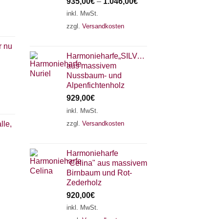
935,00
€
–
1.046,00
€
inkl. MwSt.
zzgl.
Versandkosten
r nu
Harmonieharfe„SILVANA"
aus massivem
Nussbaum- und
Alpenfichtenholz
929,00
€
inkl. MwSt.
zzgl.
Versandkosten
lle,
×
Chat Support
Harmonieharfe
"Celina" aus massivem
18 SAITEN
21 SAITEN
25 SAITEN
37 SAITEN
Birnbaum und Rot-
Zederholz
920,00
€
AKKORDZITHER
inkl. MwSt.