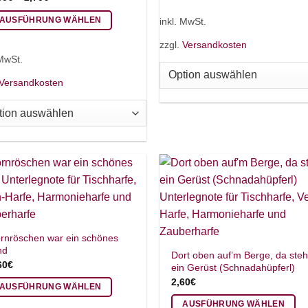
Produkt
inkl. MwSt.
AUSFÜHRUNG WÄHLEN
weist
eses
zzgl.
Versandkosten
mehrere
odukt
 MwSt.
Varianten
ist
auf.
Versandkosten
hrere
Die
rianten
Optionen
.
können
e
auf
tionen
der
nnen
Produktseite
f
gewählt
r
werden
oduktseite
wählt
rnröschen war ein schönes
rden
nd
Dort oben auf’m Berge, da steh
60
€
ein Gerüst (Schnadahüpferl)
2,60
€
AUSFÜHRUNG WÄHLEN
eses
AUSFÜHRUNG WÄHLEN