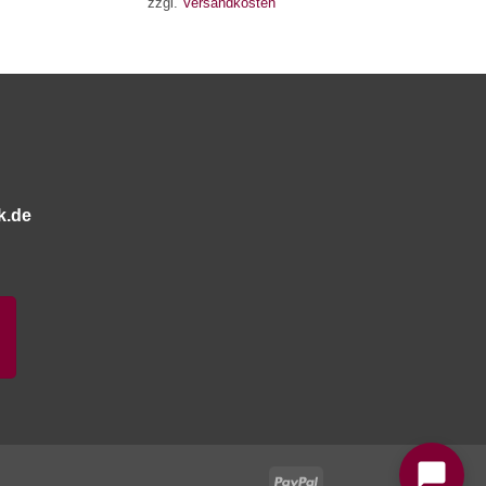
zzgl.
Versandkosten
k.de
Bitte stimmen Sie vorher der
Datenschutzerklärung
zu.
PayPal