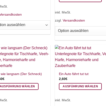
odukt
Dieses
 MwSt.
ist
Produkt
inkl. MwSt.
Versandkosten
hrere
weist
zzgl.
Versandkosten
rianten
mehrere
.
Varianten
e
auf.
tionen
Die
nnen
Optionen
f
können
r
auf
oduktseite
der
wählt
Produktseite
rden
gewählt
, wie langsam (Der Schneck)
Ein Auto fährt tut tut
werden
60
€
2,60
€
AUSFÜHRUNG WÄHLEN
AUSFÜHRUNG WÄHLEN
eses
Dieses
odukt
Produkt
 MwSt.
inkl. MwSt.
ist
weist