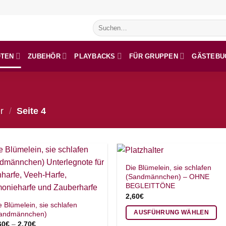
Suchen
nach:
OTEN
ZUBEHÖR
PLAYBACKS
FÜR GRUPPEN
GÄSTEBU
r
/
Seite 4
Die Blümelein, sie schlafen
(Sandmännchen) – OHNE
BEGLEITTÖNE
2,60
€
e Blümelein, sie schlafen
AUSFÜHRUNG WÄHLEN
andmännchen)
60
€
–
2,70
€
Dieses