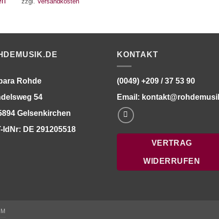
zzgl.
Versandkosten
HDEMUSIK.DE
KONTAKT
bara Rohde
(0049) +209 / 37 53 90
delsweg 54
Email:
kontakt@rohdemusi
5894 Gelsenkirchen
-IdNr: DE 291205518
VERTRAG
WIDERRUFEN
UM