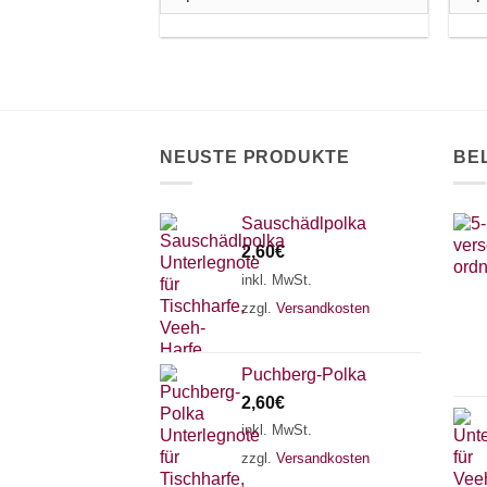
Die
Di
Optionen
Op
können
kö
auf
au
der
de
Produktseite
Pr
NEUSTE PRODUKTE
BE
gewählt
ge
werden
we
Sauschädlpolka
2,60
€
inkl. MwSt.
zzgl.
Versandkosten
Puchberg-Polka
2,60
€
inkl. MwSt.
zzgl.
Versandkosten