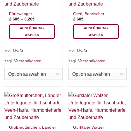
gewählt
gewählt
werden
werden
×
Chat Support
Fürizwänger
Gretl, Boarischer
2,60
€
–
3,20
€
2,60
€
AUSFÜHRUNG
AUSFÜHRUNG
18 SAITEN
21 SAITEN
25 SAITEN
37 SAITEN
WÄHLEN
WÄHLEN
Dieses
Dieses
AKKORDZITHER
Produkt
Produkt
inkl. MwSt.
inkl. MwSt.
weist
weist
mehrere
mehrere
zzgl.
Versandkosten
zzgl.
Versandkosten
Varianten
Varianten
auf.
auf.
Die
Die
Optionen
Optionen
können
können
auf
auf
der
der
Produktseite
Produktseite
gewählt
gewählt
werden
werden
Großmütterchen, Ländler
Gurktaler Walzer