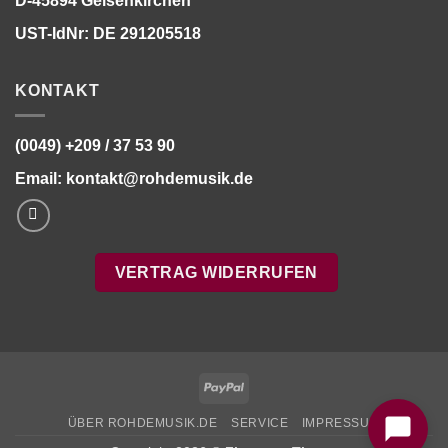
D-45894 Gelsenkirchen
UST-IdNr: DE 291205518
KONTAKT
(0049) +209 / 37 53 90
Email:
kontakt@rohdemusik.de
VERTRAG WIDERRUFEN
Bitte stimmen Sie vorher der
Datenschutzerklärung
zu.
PayPal
ÜBER ROHDEMUSIK.DE
SERVICE
IMPRESSUM