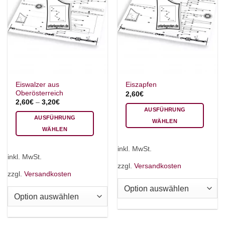
Eiswalzer aus
Eiszapfen
Oberösterreich
2,60
€
2,60
€
–
3,20
€
AUSFÜHRUNG
AUSFÜHRUNG
WÄHLEN
WÄHLEN
Dieses
Dieses
Produkt
inkl. MwSt.
Produkt
weist
inkl. MwSt.
weist
mehrere
zzgl.
Versandkosten
mehrere
zzgl.
Versandkosten
Varianten
Varianten
auf.
auf.
Die
Die
Optionen
Optionen
können