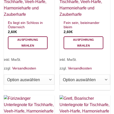
Produktseite
Produktseite
gewählt
gewählt
werden
werden
Es liegt ein Schloss in
Fein sein, beieinander
Österreich
bleim
2,60
€
2,60
€
AUSFÜHRUNG
AUSFÜHRUNG
WÄHLEN
WÄHLEN
Dieses
Dieses
Produkt
Produkt
inkl. MwSt.
inkl. MwSt.
weist
weist
mehrere
mehrere
zzgl.
Versandkosten
zzgl.
Versandkosten
Varianten
Varianten
auf.
auf.
Die
Die
Optionen
Optionen
können
können
auf
auf
der
der
Produktseite
Produktseite