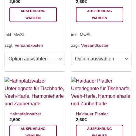
2,60
€
2,60
€
AUSFÜHRUNG
AUSFÜHRUNG
WÄHLEN
WÄHLEN
Dieses
Dieses
Produkt
Produkt
inkl. MwSt.
inkl. MwSt.
weist
weist
mehrere
mehrere
zzgl.
Versandkosten
zzgl.
Versandkosten
Varianten
Varianten
auf.
auf.
Die
Die
Optionen
Optionen
können
können
auf
auf
der
der
Produktseite
Produktseite
gewählt
gewählt
werden
werden
Hahnpfalzwalzer
Haidauer Plattler
2,60
€
2,60
€
AUSFÜHRUNG
AUSFÜHRUNG
WÄHLEN
WÄHLEN