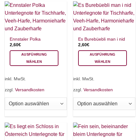
können
auf
auf
der
der
Produktseite
Produktseite
gewählt
gewählt
werden
werden
Ennstaler Polka
Es Burebüebli man i nid
2,60
€
2,60
€
AUSFÜHRUNG
AUSFÜHRUNG
WÄHLEN
WÄHLEN
Dieses
Dieses
Produkt
Produkt
inkl. MwSt.
inkl. MwSt.
weist
weist
mehrere
mehrere
zzgl.
Versandkosten
zzgl.
Versandkosten
Varianten
Varianten
auf.
auf.
Die
Die
Optionen
Optionen
können
können
auf
auf
der
der