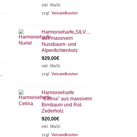
inkl. MwSt.
zzgl.
Versandkosten
Harmonieharfe„SILVANA"
aus massivem
Nussbaum- und
Alpenfichtenholz
929,00
€
inkl. MwSt.
zzgl.
Versandkosten
.
×
Chat Support
Harmonieharfe
"Celina" aus massivem
18 SAITEN
21 SAITEN
25 SAITEN
37 SAITEN
Birnbaum und Rot-
Zederholz
920,00
€
AKKORDZITHER
inkl. MwSt.
zzgl.
Versandkosten