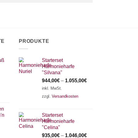
TE
PRODUKTE
uß
Starterset
Harmonieharfe
"Silvana"
944,00
€
–
1.055,00
€
inkl. MwSt.
zzgl.
Versandkosten
en
'n
Starterset
Harmonieharfe
"Celina"
935,00
€
–
1.046,00
€