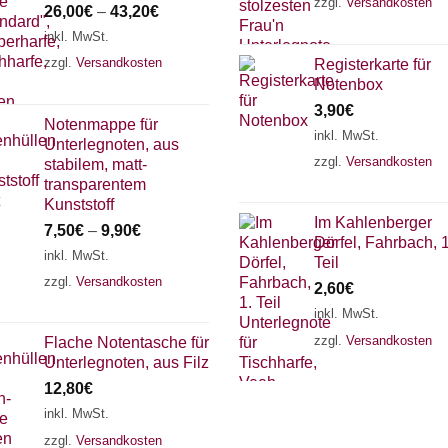
zzgl.
Versandkosten
26,00
€
–
43,20
€
inkl. MwSt.
zzgl.
Versandkosten
Registerkarte für
Notenbox
3,90
€
Notenmappe für
inkl. MwSt.
Unterlegnoten, aus
zzgl.
Versandkosten
stabilem, matt-
transparentem
Kunststoff
Im Kahlenberger
7,50
€
–
9,90
€
Dörfel, Fahrbach, 1
inkl. MwSt.
Teil
zzgl.
Versandkosten
2,60
€
inkl. MwSt.
zzgl.
Versandkosten
Flache Notentasche für
Unterlegnoten, aus Filz
12,80
€
inkl. MwSt.
zzgl.
Versandkosten