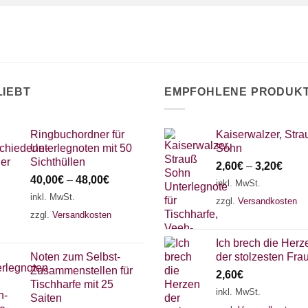
LIEBT
EMPFOHLENE PRODUK
Ringbuchordner für
Kaiserwalzer, Stra
Unterlegnoten mit 50
Sohn
Sichthüllen
2,60
€
–
3,20
€
40,00
€
–
48,00
€
inkl. MwSt.
inkl. MwSt.
zzgl.
Versandkosten
zzgl.
Versandkosten
Ich brech die Herz
Noten zum Selbst-
der stolzesten Frau
Zusammenstellen für
2,60
€
Tischharfe mit 25
inkl. MwSt.
Saiten