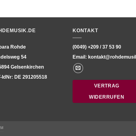
HDEMUSIK.DE
KONTAKT
bara Rohde
(0049) +209 / 37 53 90
delsweg 54
Email:
kontakt@rohdemusi
5894 Gelsenkirchen
-IdNr: DE 291205518
VERTRAG
WIDERRUFEN
UM