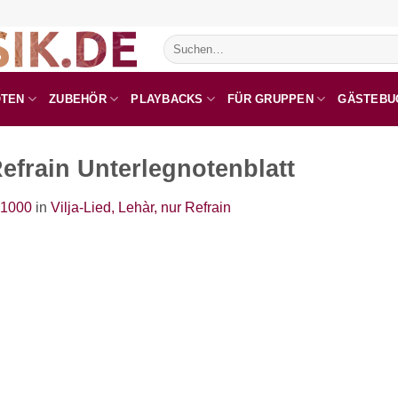
Suchen
nach:
OTEN
ZUBEHÖR
PLAYBACKS
FÜR GRUPPEN
GÄSTEBU
Refrain Unterlegnotenblatt
 1000
in
Vilja-Lied, Lehàr, nur Refrain