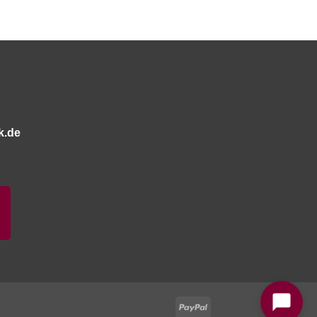
k.de
Bitte stimmen Sie vorher der
Datenschutzerklärung
zu.
PayPal