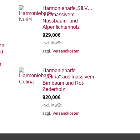
Harmonieharfe„SILVANA"
aus massivem
Nussbaum- und
Alpenfichtenholz
929,00
€
inkl. MwSt.
en
zzgl.
Versandkosten
nd
×
Chat Support
n
Harmonieharfe
"Celina" aus massivem
18 SAITEN
21 SAITEN
25 SAITEN
37 SAITEN
Birnbaum und Rot-
Zederholz
920,00
€
AKKORDZITHER
inkl. MwSt.
zzgl.
Versandkosten