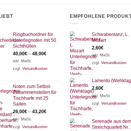
LIEBT
EMPFOHLENE PRODUK
Ringbuchordner für
Schwabentanz, L.
Unterlegnoten mit 50
Mozart
Sichthüllen
2,60
€
40,00
€
–
48,00
€
inkl. MwSt.
inkl. MwSt.
zzgl.
Versandkosten
zzgl.
Versandkosten
Lamento (Wehklag
Noten zum Selbst-
2,60
€
Zusammenstellen für
inkl. MwSt.
Tischharfe mit 25
zzgl.
Versandkosten
Saiten
26,00
€
–
43,20
€
inkl. MwSt.
Serenade aus de
zzgl.
Versandkosten
Streichquartett Nr. 