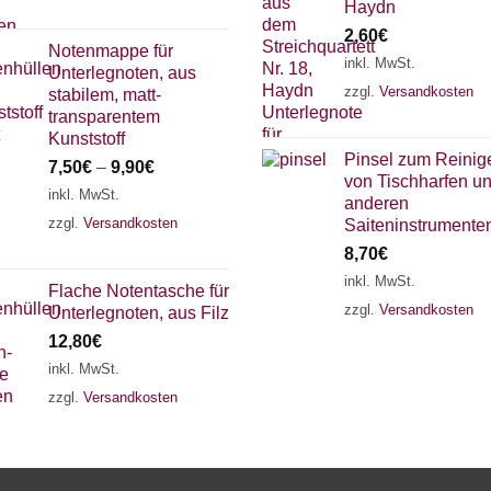
Haydn
2,60
€
Notenmappe für
inkl. MwSt.
Unterlegnoten, aus
zzgl.
Versandkosten
stabilem, matt-
transparentem
Kunststoff
Pinsel zum Reinig
7,50
€
–
9,90
€
von Tischharfen u
inkl. MwSt.
anderen
zzgl.
Versandkosten
Saiteninstrumente
8,70
€
inkl. MwSt.
Flache Notentasche für
zzgl.
Versandkosten
Unterlegnoten, aus Filz
12,80
€
inkl. MwSt.
zzgl.
Versandkosten