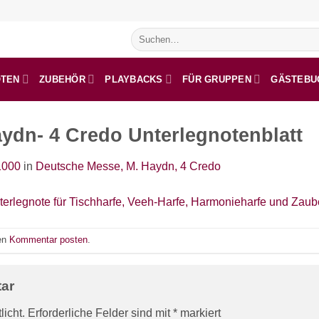
Suchen
nach:
OTEN
ZUBEHÖR
PLAYBACKS
FÜR GRUPPEN
GÄSTEBU
ydn- 4 Credo Unterlegnotenblatt
1000
in
Deutsche Messe, M. Haydn, 4 Credo
nen
Kommentar posten
.
tar
licht.
Erforderliche Felder sind mit
*
markiert