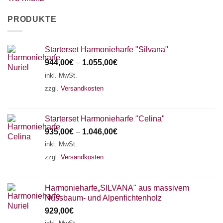
PRODUKTE
Starterset Harmonieharfe "Silvana"
944,00
€
–
1.055,00
€
inkl. MwSt.
zzgl.
Versandkosten
Starterset Harmonieharfe "Celina"
935,00
€
–
1.046,00
€
inkl. MwSt.
zzgl.
Versandkosten
Harmonieharfe„SILVANA" aus massivem
Nussbaum- und Alpenfichtenholz
929,00
€