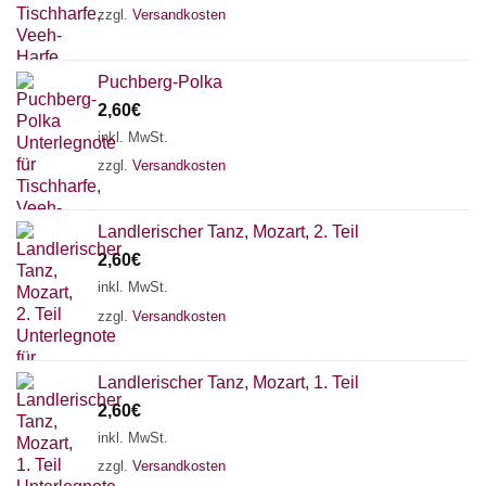
zzgl.
Versandkosten
Puchberg-Polka
2,60
€
inkl. MwSt.
zzgl.
Versandkosten
Landlerischer Tanz, Mozart, 2. Teil
2,60
€
inkl. MwSt.
zzgl.
Versandkosten
Chat Support
Landlerischer Tanz, Mozart, 1. Teil
2,60
€
inkl. MwSt.
zzgl.
Versandkosten
18 SAITEN
21 SAITEN
25 SAITEN
37 SAITEN