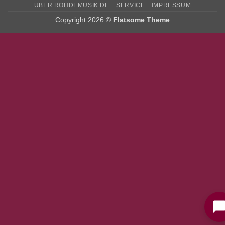
ÜBER ROHDEMUSIK.DE
SERVICE
IMPRESSUM
Copyright 2026 ©
Flatsome Theme
Bitte stimmen Sie vorher der
Datenschutzerklärung
zu.