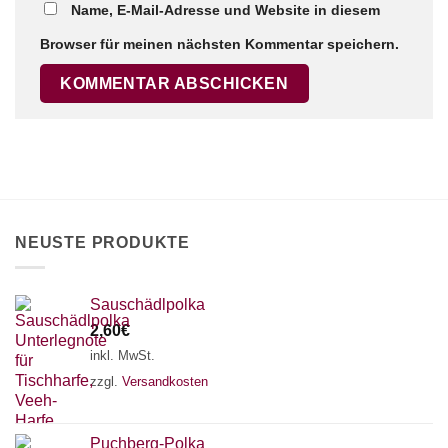
Name, E-Mail-Adresse und Website in diesem
Browser für meinen nächsten Kommentar speichern.
×
Chat Support
18 SAITEN
21 SAITEN
25 SAITEN
37 SAITEN
AKKORDZITHER
NEUSTE PRODUKTE
Sauschädlpolka
2,60
€
inkl. MwSt.
zzgl.
Versandkosten
Puchberg-Polka