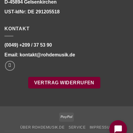
D-45894 Gelsenkirchen
UST-IdNr: DE 291205518
KONTAKT
(0049) +209 / 37 53 90
Email:
kontakt@rohdemusik.de
VERTRAG WIDERRUFEN
Bitte stimmen Sie vorher der
Datenschutzerklärung
zu.
PayPal
ÜBER ROHDEMUSIK.DE
SERVICE
IMPRESSUM