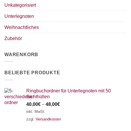
Unkategorisiert
×
Chat Support
Unterlegnoten
Weihnachtliches
18 SAITEN
21 SAITEN
25 SAITEN
37 SAITEN
Zubehör
AKKORDZITHER
WARENKORB
BELIEBTE PRODUKTE
Ringbuchordner für Unterlegnoten mit 50
Sichthüllen
40,00
€
–
48,00
€
inkl. MwSt.
zzgl.
Versandkosten